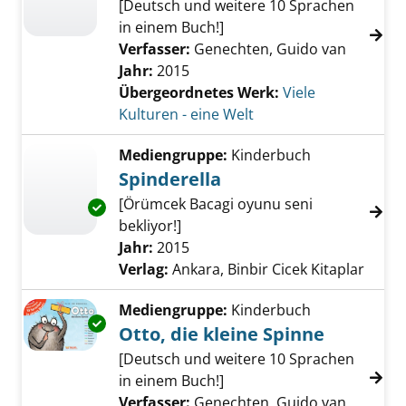
[Deutsch und weitere 10 Sprachen
in einem Buch!]
Verfasser:
Genechten, Guido van
Jahr:
2015
Übergeordnetes Werk:
Viele
Kulturen - eine Welt
Mediengruppe:
Kinderbuch
Spinderella
[Örümcek Bacagi oyunu seni
Exemplar-Details von Spinderella anzeigen
bekliyor!]
Suche nach diesem Verfasser
Jahr:
2015
Verlag:
Ankara, Binbir Cicek Kitaplar
Mediengruppe:
Kinderbuch
Exemplar-Details von Otto, die kleine Spinne
Otto, die kleine Spinne
[Deutsch und weitere 10 Sprachen
in einem Buch!]
Verfasser:
Genechten, Guido van
Suche na