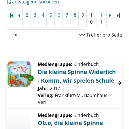
aufsteigend sortieren
2
3
4
5
6
7
8
9
1
1
Letz
0
1
Treffer pro Seite
Suchergebnis
Zu den Suchfiltern springen
Mediengruppe:
Kinderbuch
Die kleine Spinne Widerlich
Exemplar-Details von Die kleine Spinne Wider
- Komm, wir spielen Schule
Suche nach diesem Verfasser
Jahr:
2017
Verlag:
Frankfurt/M., Baumhaus-
Verl.
Mediengruppe:
Kinderbuch
Otto, die kleine Spinne