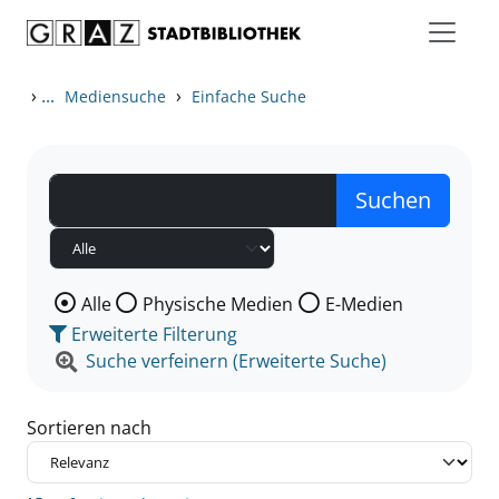
Zum Inhalt springen
Zu den Suchfiltern springen
Zur Trefferliste springen
›
...
›
Mediensuche
Einfache Suche
Wählen Sie die Medienart nach der Sie suchen wollen
Alle
Physische Medien
E-Medien
Erweiterte Filterung
Suche verfeinern (Erweiterte Suche)
Sortieren nach