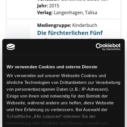
Jahr:
2015
Verlag:
Langenhagen, Talisa
Mediengruppe:
Kinderbuch
Die fürchterlichen Fünf
Verfasser:
Erlbruch, Wolf
Jahr:
2007
Übergeordnetes Werk:
Fledermaus
und Gruselgraus
Wir verwenden Cookies und externe Dienste
Mediengruppe:
Belletristik
Wir verwenden auf unserer Webseite Cookies und
The black spider
ähnliche Technologien von Drittanbietern zur Verarbeitung
Verfasser:
Gotthelf, Jeremais
Suche nach d
von personenbezogenen Daten (z.B.: IP-Adressen).
Exemplar-Details von The black spider anzei
Jahr:
2011
Einige von ihnen sind notwendig für den Betrieb der
Verlag:
Richmond, Oneworld
Webseite, während andere uns helfen, diese Webseite
Classics
und Ihre Erfahrung zu verbessern. Bei Auswahl der
Schaltfläche „Alle zulassen“ stimmen Sie der
Mediengruppe:
Kinderbuch
Verwendung aller Cookies und Dienste, sowohl von