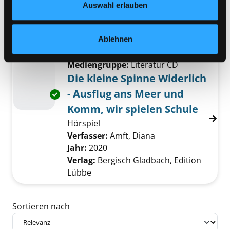
leckeren Rezepten und Bastelideen
Auswahl erlauben
Suche nach diesem Verfasser
Jahr:
2023
Verlag:
Frankfurt/M., Baumhaus-
Ablehnen
Verl.
Mediengruppe:
Literatur CD
Die kleine Spinne Widerlich
- Ausflug ans Meer und
Exemplar-Details von Die kleine Spinne Wider
Komm, wir spielen Schule
Hörspiel
Verfasser:
Amft, Diana
Suche nach diesem
Jahr:
2020
Verlag:
Bergisch Gladbach, Edition
Lübbe
Zu den Suchfiltern springen
Sortieren nach