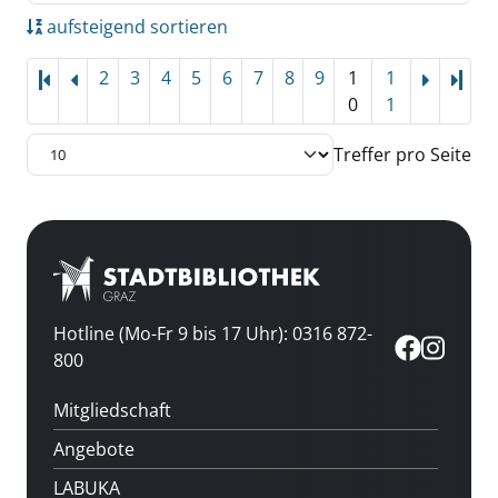
aufsteigend sortieren
2
3
4
5
6
7
8
9
1
1
Letz
0
1
Treffer pro Seite
Hotline (Mo-Fr 9 bis 17 Uhr): 0316 872-
800
Mitgliedschaft
Angebote
LABUKA