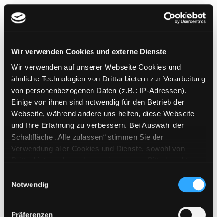
Wir verwenden Cookies und externe Dienste
Legenden des Krieges
Wir verwenden auf unserer Webseite Cookies und
Mediengruppe:
Belletristik
ähnliche Technologien von Drittanbietern zur Verarbeitung
Verfasser:
Gilman, David
von personenbezogenen Daten (z.B.: IP-Adressen).
Einige von ihnen sind notwendig für den Betrieb der
Mehr Informationen ein-/ausblenden
Webseite, während andere uns helfen, diese Webseite
und Ihre Erfahrung zu verbessern. Bei Auswahl der
Bände
Schaltfläche „Alle zulassen“ stimmen Sie der
Verwendung aller Cookies und Dienste, sowohl von
Medium auf die Postliste setzen
Drittanbietern als auch den eigenen, zu. Bitte beachten
Sie, dass bei Verwendung von Diensten und Setzen von
Einwilligungsauswahl
Cookies von Drittanbietern, eine Verarbeitung in
Notwendig
unsicheren Drittländern (Länder außerhalb des EWR
ohne adäquates Datenschutzniveau) stattfinden kann. In
Präferenzen