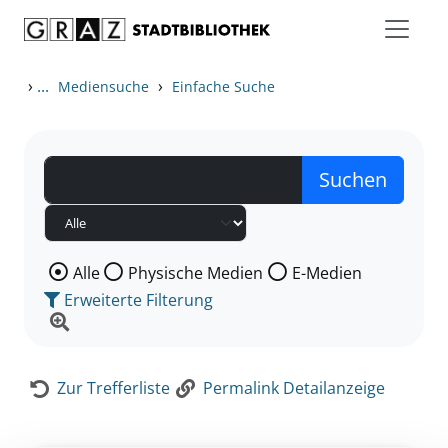
Zum Inhalt springen
Zur Detailanzeige springen
›
...
›
Mediensuche
Einfache Suche
Wählen Sie die Medienart nach der Sie suchen wollen
Alle
Physische Medien
E-Medien
Erweiterte Filterung
Zur Trefferliste
Permalink Detailanzeige