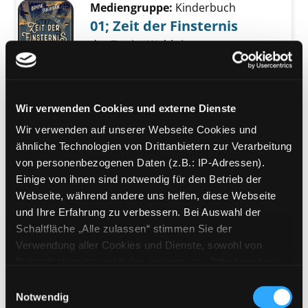
Mediengruppe:
Kinderbuch
01; Zeit der Finsternis
der Zweite Weltkrieg
Exemplar-Details von 01; Zeit der Finsternis 
Suche nach diesem Verfasser
Jahr:
2024
Verlag:
München, cbt
Übergeordnetes Werk:
Weltgeschichten
Wir verwenden Cookies und externe Dienste
Bandangabe:
01
Wir verwenden auf unserer Webseite Cookies und
Mediengruppe:
Kinderbuch
ähnliche Technologien von Drittanbietern zur Verarbeitung
Gras unter meinen Füßen
von personenbezogenen Daten (z.B.: IP-Adressen).
das Jahr, als ich leben lernte
Einige von ihnen sind notwendig für den Betrieb der
Verfasser:
Bradley, Kimberly
Webseite, während andere uns helfen, diese Webseite
Exemplar-Details von Gras unter meinen Füß
Brubaker
Suche nach diesem Verfasser
und Ihre Erfahrung zu verbessern. Bei Auswahl der
Jahr:
2024
Verlag:
München, dtv
Schaltfläche „Alle zulassen“ stimmen Sie der
Verwendung aller Cookies und Dienste, sowohl von
Mediengruppe:
Jugendbuch
Drittanbietern als auch den eigenen, zu. Bitte beachten
Der Koffer der Adele
Sie, dass bei Verwendung von Diensten und Setzen von
Einwilligungsauswahl
Kurzweil
Cookies von Drittanbietern, eine Verarbeitung in
Notwendig