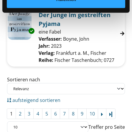
Mediengruppe:
Jugendbuch
Der Junge im gestreiften
Pyjama
Exemplar-Details von Der Junge im gestreift
eine Fabel
Verfasser:
Boyne, John
Suche nach diesem
Jahr:
2023
Verlag:
Frankfurt a. M., Fischer
Reihe:
Fischer Taschenbuch; 0727
Zu den Suchfiltern springen
Sortieren nach
aufsteigend sortieren
1
2
3
4
5
6
7
8
9
10
Letzte Se
Treffer pro Seite