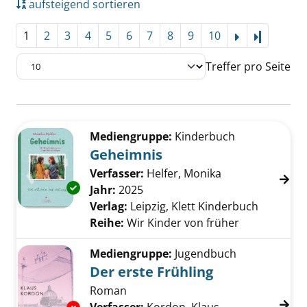
aufsteigend sortieren
1
2
3
4
5
6
7
8
9
10
Letzte Se
Treffer pro Seite
Suchergebnis
Zu den Suchfiltern springen
Mediengruppe:
Kinderbuch
Geheimnis
Verfasser:
Helfer, Monika
Suche nach dies
Exemplar-Details von Geheimnis anzeigen
Jahr:
2025
Verlag:
Leipzig, Klett Kinderbuch
Reihe:
Wir Kinder von früher
Mediengruppe:
Jugendbuch
Der erste Frühling
Roman