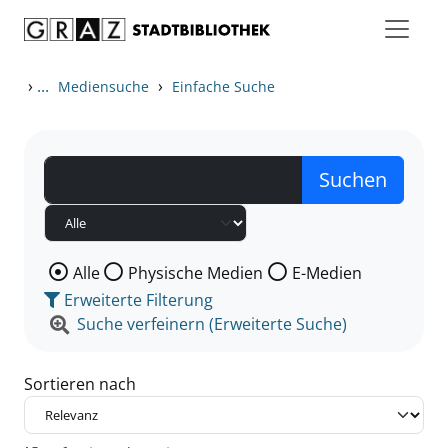
Zum Inhalt springen
Zu den Suchfiltern springen
Zur Trefferliste springen
›
...
›
Mediensuche
Einfache Suche
Wählen Sie die Medienart nach der Sie suchen wollen
Alle
Physische Medien
E-Medien
Erweiterte Filterung
Suche verfeinern (Erweiterte Suche)
Sortieren nach