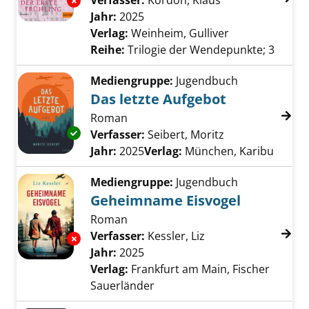
Verfasser:
Kordon, Klaus
Suche nach dies
Exemplar-Details von Der erste Frühling anz
Jahr:
2025
Verlag:
Weinheim, Gulliver
Reihe:
Trilogie der Wendepunkte; 3
Mediengruppe:
Jugendbuch
Das letzte Aufgebot
Roman
Exemplar-Details von Das letzte Aufgebot an
Verfasser:
Seibert, Moritz
Suche nach die
Jahr:
2025
Verlag:
München, Karibu
Mediengruppe:
Jugendbuch
Geheimname Eisvogel
Roman
Verfasser:
Kessler, Liz
Suche nach diesem 
Exemplar-Details von Geheimname Eisvogel 
Jahr:
2025
Verlag:
Frankfurt am Main, Fischer
Sauerländer