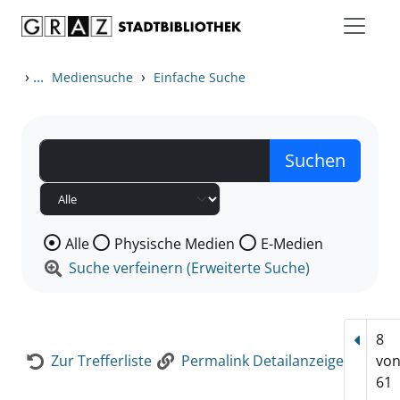
Zum Inhalt springen
Zur Detailanzeige springen
›
...
›
Mediensuche
Einfache Suche
Wählen Sie die Medienart nach der Sie suchen wollen
Alle
Physische Medien
E-Medien
Suche verfeinern (Erweiterte Suche)
8
Vorhe
Zur Trefferliste
Permalink Detailanzeige
vo
61