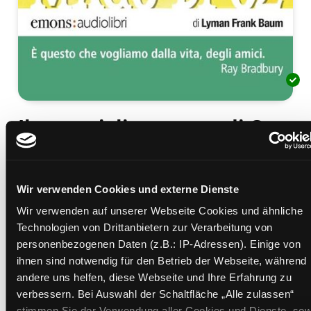
Il meraviglioso mago di Oz
Mediengruppe:
Literatur CD
Verfasser:
Suche nach diesem Verfasser
Baum, Lyman Frank
Wir verwenden Cookies und externe Dienste
Beschreibung ein-/ausblenden
Wir verwenden auf unserer Webseite Cookies und ähnliche
Mehr Informationen ein-/ausblenden
Technologien von Drittanbietern zur Verarbeitung von
personenbezogenen Daten (z.B.: IP-Adressen). Einige von
ihnen sind notwendig für den Betrieb der Webseite, während
andere uns helfen, diese Webseite und Ihre Erfahrung zu
Exemplare
verbessern. Bei Auswahl der Schaltfläche „Alle zulassen“
stimmen Sie der Verwendung aller Cookies und Dienste, sow