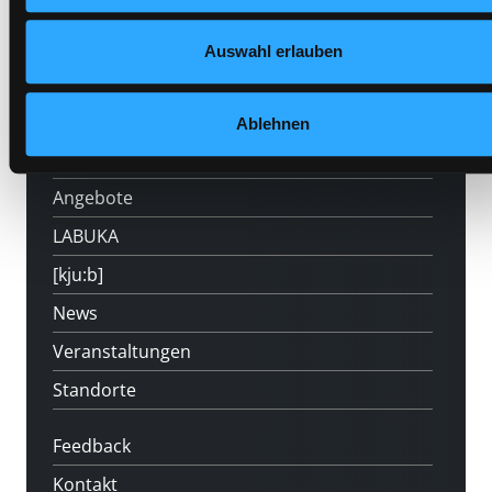
Auswahl erlauben
Hotline (Mo-Fr 9 bis 17 Uhr): 0316 872-
800
Ablehnen
Mitgliedschaft
Angebote
LABUKA
[kju:b]
News
Veranstaltungen
Standorte
Feedback
Kontakt