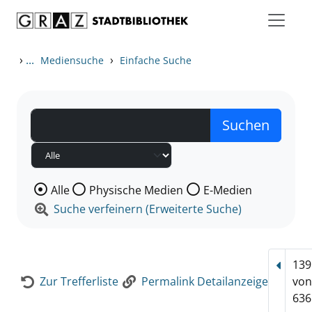
Zum Inhalt springen
Zur Detailanzeige springen
›
...
›
Mediensuche
Einfache Suche
Wählen Sie die Medienart nach der Sie suchen wollen
Alle
Physische Medien
E-Medien
Suche verfeinern (Erweiterte Suche)
139
Vorhe
Zur Trefferliste
Permalink Detailanzeige
vo
636