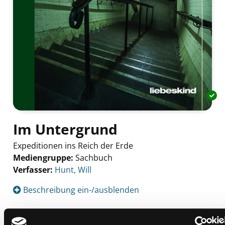
Im Untergrund
Expeditionen ins Reich der Erde
Mediengruppe:
Sachbuch
Verfasser:
Suche nach diesem Verfasser
Hunt, Will
Beschreibung ein-/ausblenden
Mehr Informationen ein-/ausblenden