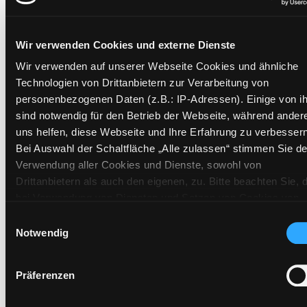
Exemplare
Wir verwenden Cookies und externe Dienste
Wir verwenden auf unserer Webseite Cookies und ähnliche
Zweigstelle:
Nord - Geidorf
Technologien von Drittanbietern zur Verarbeitung von
Signatur:
ER.W HUN
personenbezogenen Daten (z.B.: IP-Adressen). Einige von i
Standort 2:
Ausleihe
sind notwendig für den Betrieb der Webseite, während ander
uns helfen, diese Webseite und Ihre Erfahrung zu verbessern
Status:
Verfügbar
Bei Auswahl der Schaltfläche „Alle zulassen“ stimmen Sie de
Vorbestellungen:
0
Verwendung aller Cookies und Dienste, sowohl von
Mediengruppe:
Sachbuch
Drittanbietern als auch den eigenen, zu. Bitte beachten Sie, 
Frist:
bei Verwendung von Diensten und Setzen von Cookies von
Drittanbietern, eine Verarbeitung in unsicheren Drittländern
Barcode:
2108SB00236
Einwilligungsauswahl
(Länder außerhalb des EWR ohne adäquates
Notwendig
Standort 3:
Datenschutzniveau) stattfinden kann. In diesem Zusammen
können aktuell Risiken für Betroffene nicht vollständig
Präferenzen
ausgeschlossen werden. Eine Verarbeitung durch solche
Cookies oder Dienste erfolgt nur, wenn Sie die jeweilige
Zweigstelle:
Zanklhof