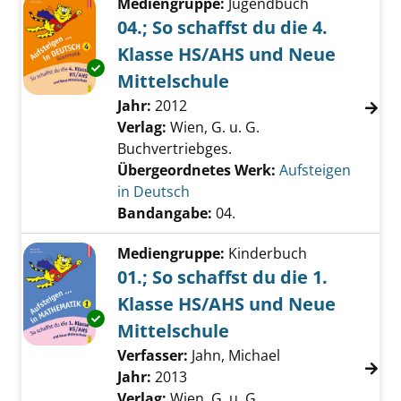
Mediengruppe:
Jugendbuch
04.; So schaffst du die 4.
Klasse HS/AHS und Neue
Exemplar-Details von 04.; So schaffst du die
Mittelschule
Suche nach diesem Verfasser
Jahr:
2012
Verlag:
Wien, G. u. G.
Buchvertriebges.
Übergeordnetes Werk:
Aufsteigen
in Deutsch
Bandangabe:
04.
Mediengruppe:
Kinderbuch
01.; So schaffst du die 1.
Klasse HS/AHS und Neue
Exemplar-Details von 01.; So schaffst du die
Mittelschule
Verfasser:
Jahn, Michael
Suche nach diese
Jahr:
2013
Verlag:
Wien, G. u. G.