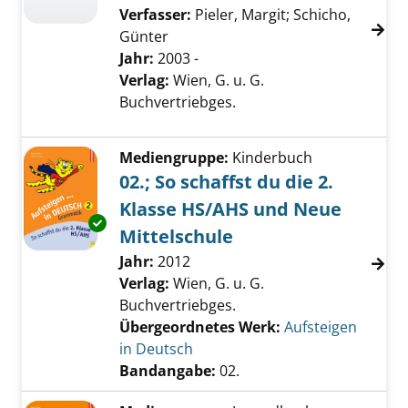
Verfasser:
Pieler, Margit
;
Schicho,
Günter
Jahr:
2003 -
Verlag:
Wien, G. u. G.
Buchvertriebges.
Mediengruppe:
Kinderbuch
02.; So schaffst du die 2.
Klasse HS/AHS und Neue
Exemplar-Details von 02.; So schaffst du die
Mittelschule
Suche nach diesem Verfasser
Jahr:
2012
Verlag:
Wien, G. u. G.
Buchvertriebges.
Übergeordnetes Werk:
Aufsteigen
in Deutsch
Bandangabe:
02.