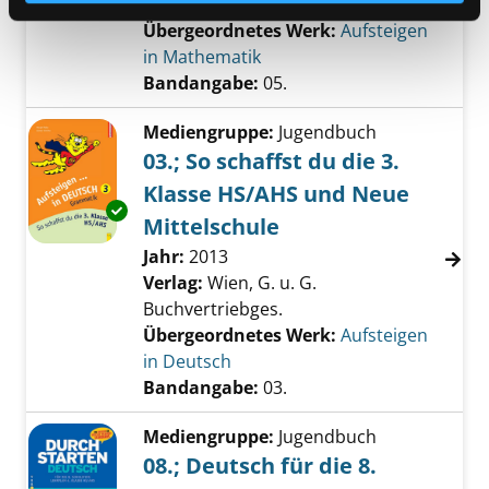
Buchvertriebges.
Übergeordnetes Werk:
Aufsteigen
in Mathematik
Bandangabe:
05.
Mediengruppe:
Jugendbuch
03.; So schaffst du die 3.
Klasse HS/AHS und Neue
Exemplar-Details von 03.; So schaffst du die
Mittelschule
Suche nach diesem Verfasser
Jahr:
2013
Verlag:
Wien, G. u. G.
Buchvertriebges.
Übergeordnetes Werk:
Aufsteigen
in Deutsch
Bandangabe:
03.
Mediengruppe:
Jugendbuch
08.; Deutsch für die 8.