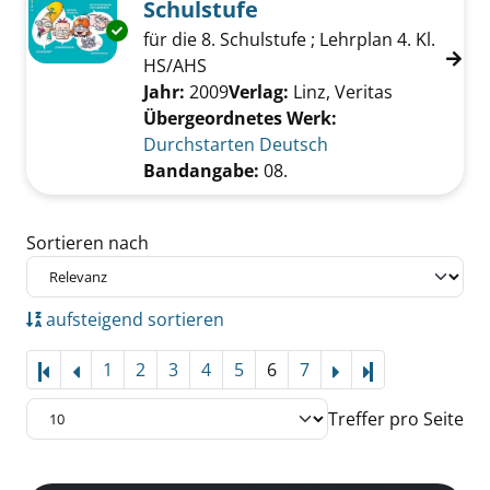
Schulstufe
Exemplar-Details von 08.; Deutsch für die 8. 
für die 8. Schulstufe ; Lehrplan 4. Kl.
HS/AHS
Suche nach diesem Verfasser
Jahr:
2009
Verlag:
Linz, Veritas
Übergeordnetes Werk:
Durchstarten Deutsch
Bandangabe:
08.
Zu den Suchfiltern springen
Sortieren nach
aufsteigend sortieren
1
2
3
4
5
6
7
Letzte Seite
Treffer pro Seite