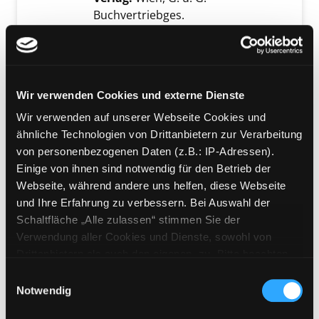
Buchvertriebges.
Übergeordnetes Werk:
Aufsteigen
in Mathematik
Bandangabe:
01.
Wir verwenden Cookies und externe Dienste
Mediengruppe:
Kinderbuch
02.; So schaffst du die 2.
Wir verwenden auf unserer Webseite Cookies und
ähnliche Technologien von Drittanbietern zur Verarbeitung
Klasse HS/AHS und Neue
Exemplar-Details von 02.; So schaffst du die
von personenbezogenen Daten (z.B.: IP-Adressen).
Mittelschule
Einige von ihnen sind notwendig für den Betrieb der
Verfasser:
Jahn, Michael
Suche nach diese
Webseite, während andere uns helfen, diese Webseite
Jahr:
2013
und Ihre Erfahrung zu verbessern. Bei Auswahl der
Verlag:
Wien, G. u. G.
Schaltfläche „Alle zulassen“ stimmen Sie der
Buchvertriebges.
Verwendung aller Cookies und Dienste, sowohl von
Übergeordnetes Werk:
Aufsteigen
Drittanbietern als auch den eigenen, zu. Bitte beachten
in Mathematik
Sie, dass bei Verwendung von Diensten und Setzen von
Einwilligungsauswahl
Bandangabe:
02.
Cookies von Drittanbietern, eine Verarbeitung in
Notwendig
unsicheren Drittländern (Länder außerhalb des EWR
Mediengruppe:
Jugendbuch