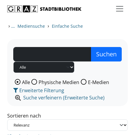
Zum Inhalt springen
Zu den Suchfiltern springen
Zur Trefferliste springen
›
...
›
Mediensuche
Einfache Suche
Wählen Sie die Medienart nach der Sie suchen wollen
Alle
Physische Medien
E-Medien
Erweiterte Filterung
Suche verfeinern (Erweiterte Suche)
Sortieren nach