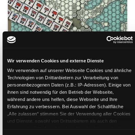
Wir verwenden Cookies und externe Dienste
Wir verwenden auf unserer Webseite Cookies und ähnliche
Das dritte Reich
Technologien von Drittanbietern zur Verarbeitung von
Mediengruppe:
Belletristik
personenbezogenen Daten (z.B.: IP-Adressen). Einige von
Verfasser:
Suche nach diesem Verfasser
Bolaño, Roberto
ihnen sind notwendig für den Betrieb der Webseite,
während andere uns helfen, diese Webseite und Ihre
Beschreibung ein-/ausblenden
Erfahrung zu verbessern. Bei Auswahl der Schaltfläche
„Alle zulassen“ stimmen Sie der Verwendung aller Cookies
Mehr Informationen ein-/ausblenden
und Dienste, sowohl von Drittanbietern als auch den
eigenen, zu. Bitte beachten Sie, dass bei Verwendung von