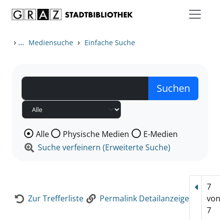
Zum Inhalt springen
Zur Detailanzeige springen
›
...
›
Mediensuche
Einfache Suche
Wählen Sie die Medienart nach der Sie suchen wollen
Alle
Physische Medien
E-Medien
Suche verfeinern (Erweiterte Suche)
7
Vorhe
Zur Trefferliste
Permalink Detailanzeige
vo
7