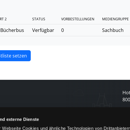
RT 2
STATUS
VORBESTELLUNGEN
MEDIENGRUPPE
 Bücherbus
Verfügbar
0
Sachbuch
tliste setzen
Hot
80
N
nd externe Dienste
 Webseite Cookies und ähnliche Technologien von Drittanbieter