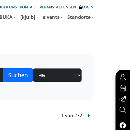
ÜBER UNS
KONTAKT
VERANSTALTUNGEN
LOGIN
BUKA
[kju:b]
e:vents
Standorte
1 von 272
Nächster Treffer