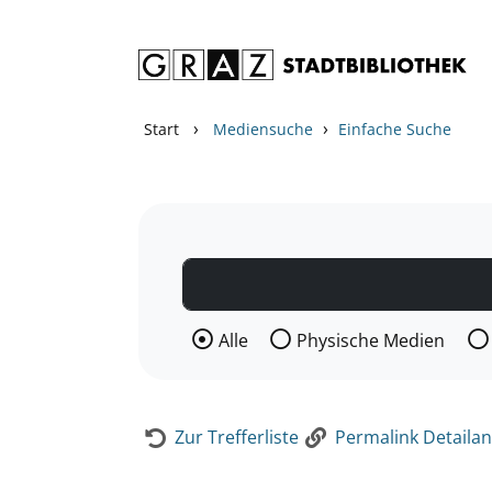
Zum Inhalt springen
Zur Detailanzeige springen
›
›
Start
Mediensuche
Einfache Suche
Wählen Sie die Medienart nach der Si
Alle
Physische Medien
Zur Trefferliste
Permalink Detailan