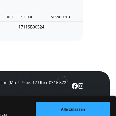
FRIST
BARCODE
STANDORT 3
1711SB00524
line (Mo-Fr 9 bis 17 Uhr): 0316 872-
0
ewsletter abonnieren
Alle zulassen
n zur