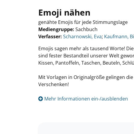
Emoji nähen
genähte Emojis für jede Stimmungslage
Mediengruppe:
Sachbuch
Verfasser:
Suche nach diesem Verfasser
Scharnowski, Eva
;
Kaufmann, Bi
Emojis sagen mehr als tausend Worte! Di
sind fester Bestandteil unserer Welt gewo
Kissen, Pantoffeln, Taschen, Beuteln, Sch
Mit Vorlagen in Originalgröße gelingen di
Verschenken!
Mehr Informationen ein-/ausblenden