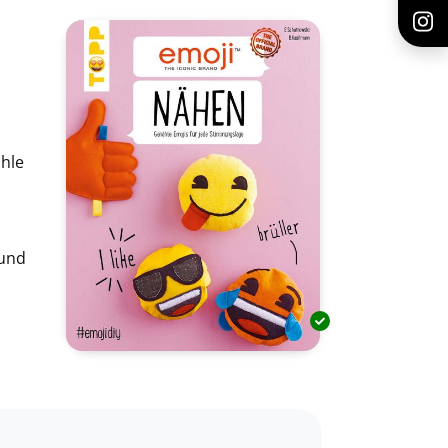
hle
 und