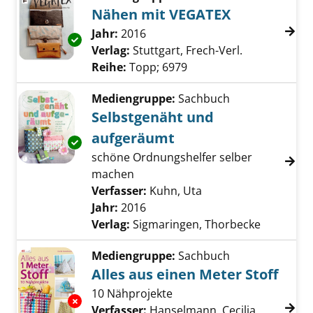
Nähen mit VEGATEX
Suche nach diesem Verfasser
Jahr:
2016
Exemplar-Details von Nähen mit VEGATEX an
Verlag:
Stuttgart, Frech-Verl.
Reihe:
Topp; 6979
Mediengruppe:
Sachbuch
Selbstgenäht und
aufgeräumt
Exemplar-Details von Selbstgenäht und aufg
schöne Ordnungshelfer selber
machen
Verfasser:
Kuhn, Uta
Suche nach diesem V
Jahr:
2016
Verlag:
Sigmaringen, Thorbecke
Mediengruppe:
Sachbuch
Alles aus einen Meter Stoff
10 Nähprojekte
Exemplar-Details von Alles aus einen Meter S
Verfasser:
Hanselmann, Cecilia
Suche nac