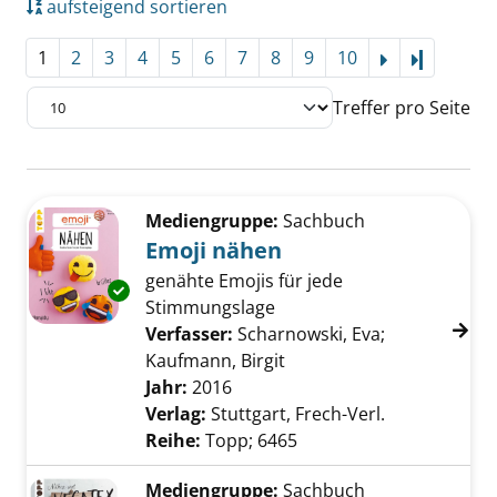
aufsteigend sortieren
1
2
3
4
5
6
7
8
9
10
Letzte Se
Treffer pro Seite
Suchergebnis
Zu den Suchfiltern springen
Mediengruppe:
Sachbuch
Emoji nähen
genähte Emojis für jede
Exemplar-Details von Emoji nähen anzeigen
Stimmungslage
Verfasser:
Scharnowski, Eva
;
Kaufmann, Birgit
Suche nach diesem Verfa
Jahr:
2016
Verlag:
Stuttgart, Frech-Verl.
Reihe:
Topp; 6465
Mediengruppe:
Sachbuch