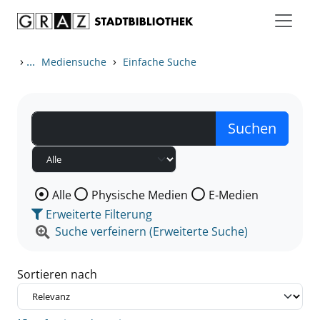
Zum Inhalt springen
Zu den Suchfiltern springen
Zur Trefferliste springen
›
...
›
Mediensuche
Einfache Suche
Wählen Sie die Medienart nach der Sie suchen wollen
Alle
Physische Medien
E-Medien
Erweiterte Filterung
Suche verfeinern (Erweiterte Suche)
Sortieren nach