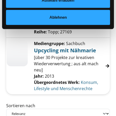
Auswahl erlauben
Mug - Rugs nähen
Exemplar-Details von Mug-Rugs nähen anzei
Verfasser:
Klotz, Alexandra
Suche nach di
Ablehnen
Jahr:
2025
Verlag:
Gerlingen, Frech Verlag
Reihe:
Topp; 27169
Mediengruppe:
Sachbuch
Upcycling mit Nähmarie
[über 30 Projekte zur kreativen
Wiederverwertung ; aus alt mach
neu]
Jahr:
2013
Übergeordnetes Werk:
Konsum,
Lifestyle und Menschenrechte
Zu den Suchfiltern springen
Sortieren nach