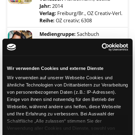
Jahr:
2014
Verlag:
Freiburg/Br., OZ Creativ-Verl.
Reihe:
OZ creativ; 6308
Mediengruppe:
Sachbuch
Geschickt eingefädelt
das große Nähbuch
Exemplar-Details von Geschickt eingefädelt 
Verfasser:
Kretschmer, Guido
Maria
;
Evelegh, Tessa
Suche nach diesem V
Wir verwenden Cookies und externe Dienste
Jahr:
2015
Wir verwenden auf unserer Webseite Cookies und
Verlag:
Hamburg, Edel Germany
ähnliche Technologien von Drittanbietern zur Verarbeitung
Mediengruppe:
Sachbuch
von personenbezogenen Daten (z.B.: IP-Adressen).
Mama näht
Einige von ihnen sind notwendig für den Betrieb der
Webseite, während andere uns helfen, diese Webseite
Exemplar-Details von Mama näht anzeigen
und ich helf mit ; 33 zauberhafte
und Ihre Erfahrung zu verbessern. Bei Auswahl der
Nähprojekte für Mama und Kind
Schaltfläche „Alle zulassen“ stimmen Sie der
Verfasser:
Lina, Rebecca
Suche nach diese
Verwendung aller Cookies und Dienste, sowohl von
Jahr:
2014