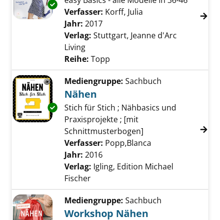
easy Basics - alle Modelle in 36-46
Exemplar-Details von Jersey nähen anzeigen
Verfasser:
Korff, Julia
Suche nach diesem V
Jahr:
2017
Verlag:
Stuttgart, Jeanne d'Arc
Living
Reihe:
Topp
Mediengruppe:
Sachbuch
Nähen
Stich für Stich ; Nähbasics und
Exemplar-Details von Nähen anzeigen
Praxisprojekte ; [mit
Schnittmusterbogen]
Verfasser:
Popp,Blanca
Suche nach diesem
Jahr:
2016
Verlag:
Igling, Edition Michael
Fischer
Mediengruppe:
Sachbuch
Workshop Nähen