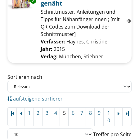
Exemplar-Details von Röcke & Kleider selbst
genäht
Schnittmuster, Anleitungen und
Tipps für Nähanfängerinnen ; [mit
QR-Codes zum Download der
Schnittmuster]
Verfasser:
Haynes, Christine
Suche nach d
Jahr:
2015
Verlag:
München, Stiebner
Zu den Suchfiltern springen
Sortieren nach
aufsteigend sortieren
1
2
3
4
5
6
7
8
9
1
Letz
0
Treffer pro Seite