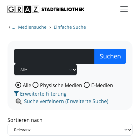
Zum Inhalt springen
Zu den Suchfiltern springen
Zur Trefferliste springen
›
...
›
Mediensuche
Einfache Suche
Wählen Sie die Medienart nach der Sie suchen wollen
Alle
Physische Medien
E-Medien
Erweiterte Filterung
Suche verfeinern (Erweiterte Suche)
Sortieren nach