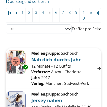
aufsteigend sortieren
1
2
3
4
5
6
7
8
9
1
Letz
0
Treffer pro Seite
Suchergebnis
Zu den Suchfiltern springen
Mediengruppe:
Sachbuch
Näh dich durchs Jahr
12 Monate - 12 Outfits
Exemplar-Details von Näh dich durchs Jahr a
Verfasser:
Auzou, Charlotte
Suche nach di
Jahr:
2017
Verlag:
München, Südwest-Verl.
Mediengruppe:
Sachbuch
Jersey nähen