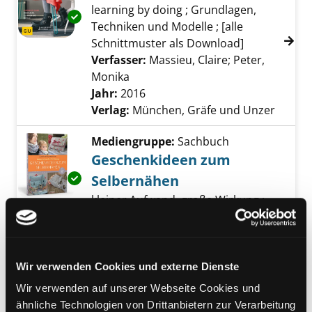
learning by doing ; Grundlagen,
Exemplar-Details von Workshop Nähen anze
Techniken und Modelle ; [alle
Schnittmuster als Download]
Verfasser:
Massieu, Claire
;
Peter,
Monika
Suche nach diesem Verfasser
Jahr:
2016
Verlag:
München, Gräfe und Unzer
Mediengruppe:
Sachbuch
Geschenkideen zum
Exemplar-Details von Geschenkideen zum Se
Selbernähen
kleiner Aufwand, große Wirkung ;
[mit Schnittmusterbogen]
Verfasser:
Bénonie, Alexandra
;
Malfilatre, Anais
Suche nach diesem Verfa
Jahr:
2016
Wir verwenden Cookies und externe Dienste
Verlag:
München, Stiebner
Wir verwenden auf unserer Webseite Cookies und
ähnliche Technologien von Drittanbietern zur Verarbeitung