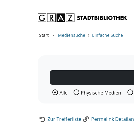
Zum Inhalt springen
Zur Detailanzeige springen
›
›
Start
Mediensuche
Einfache Suche
Wählen Sie die Medienart nach der Si
Alle
Physische Medien
Zur Trefferliste
Permalink Detailan