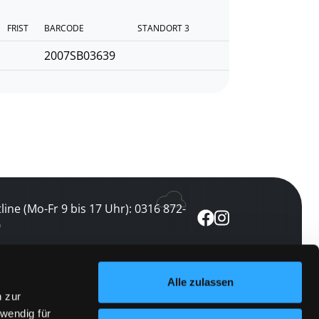
FRIST
BARCODE
STANDORT 3
2007SB03639
line (Mo-Fr 9 bis 17 Uhr): 0316 872-
0
ewsletter abonnieren
Alle zulassen
n zur
 keine Veranstaltung verpassen
wendig für