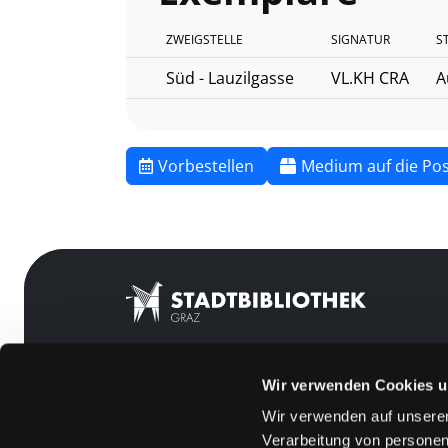
ZWEIGSTELLE
SIGNATUR
S
Süd - Lauzilgasse
VL.KH CRA
A
Vorbestellen
Medium auf die Pos
Wir verwenden Cookies u
Mitgliedschaft
Feedback
Wir verwenden auf unserer
Angebote
Kontakt
Verarbeitung von personen