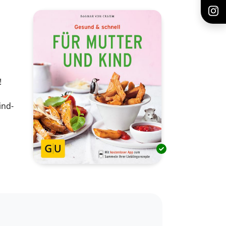
!
ind-