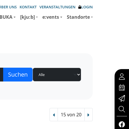
ÜBER UNS
KONTAKT
VERANSTALTUNGEN
LOGIN
BUKA
[kju:b]
e:vents
Standorte
15 von 20
Vorheriger Treffer
Nächster Treffer