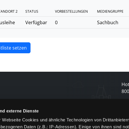
TANDORT 2
STATUS
VORBESTELLUNGEN
MEDIENGRUPPE
usleihe
Verfügbar
0
Sachbuch
tliste setzen
Hot
80
N
nd externe Dienste
 Webseite Cookies und ähnliche Technologien von Drittanbieter
und
bezogenen Daten (z.B.: IP-Adressen). Einige von ihnen sind not