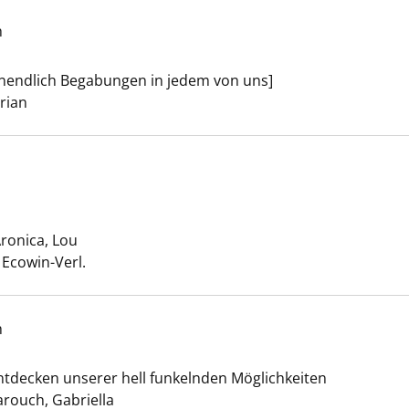
h
t anzeigen
unendlich Begabungen in jedem von uns]
er
drian
rt leben anzeigen
ronica, Lou
Suche nach diesem Verfasser
 Ecowin-Verl.
h
icht? anzeigen
ntdecken unserer hell funkelnden Möglichkeiten
arouch, Gabriella
Suche nach diesem Verfasser