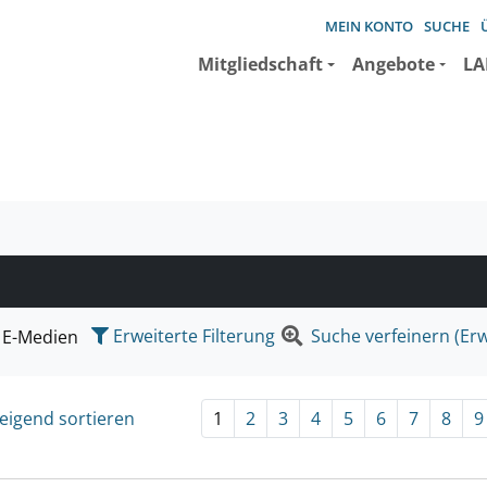
MEIN KONTO
SUCHE
Mitgliedschaft
Angebote
LA
e suchen wollen.
Erweiterte Filterung
Suche verfeinern (Erw
E-Medien
eigend sortieren
1
2
3
4
5
6
7
8
9