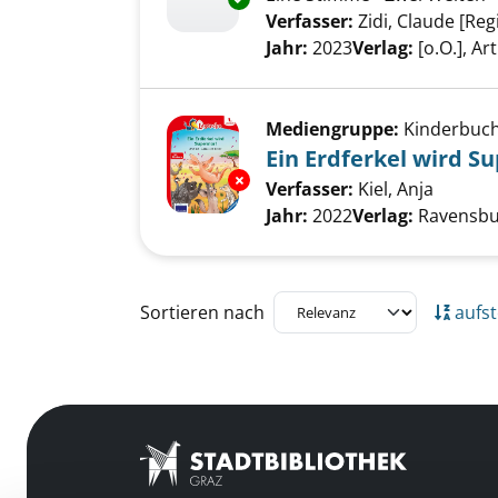
Verfasser:
Zidi, Claude [Reg
Jahr:
2023
Verlag:
[o.O.], Ar
Mediengruppe:
Kinderbuc
Ein Erdferkel wird Su
Exemplar-Details von Ein Erdfe
Verfasser:
Kiel, Anja
Suche n
Jahr:
2022
Verlag:
Ravensbu
Zu den Suchfiltern springen
Sortieren nach
aufst