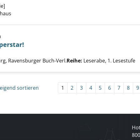
ie]
Suche nach diesem Verfasser
thaus
h
perstar!
rkel wird Superstar! anzeigen
ach diesem Verfasser
rg, Ravensburger Buch-Verl.
Reihe:
Leserabe, 1. Lesestufe
eigend sortieren
1
2
3
4
5
6
7
8
9
Hot
80