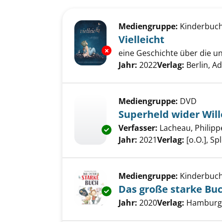
Suchergebnis
Zu den Suchfiltern springen
Mediengruppe:
Kinderbuc
Vielleicht
Exemplar-Details von Vielleich
eine Geschichte über die u
Suche nach diesem Verfass
Jahr:
2022
Verlag:
Berlin, A
Mediengruppe:
DVD
Superheld wider Wil
Verfasser:
Lacheau, Philipp
Exemplar-Details von Superhel
Jahr:
2021
Verlag:
[o.O.], Sp
Mediengruppe:
Kinderbuc
Das große starke Bu
Exemplar-Details von Das groß
Suche nach diesem Verfass
Jahr:
2020
Verlag:
Hamburg