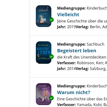
Mediengruppe:
Kinderbuc
Vielleicht
Exemplar-Details von Vielleich
[eine Geschichte über die 
Suche nach diesem Verfass
Jahr:
2019
Verlag:
Berlin, A
Mediengruppe:
Sachbuch
Begeistert leben
Exemplar-Details von Begeiste
die Kraft des Unentdeckten
Verfasser:
Robinson, Ken
;
A
Jahr:
2014
Verlag:
Salzburg,
Mediengruppe:
Kinderbuc
Warum nicht?
Exemplar-Details von Warum n
Eine Geschichte über das E
Verfasser:
Yamada, Kobi
;
B