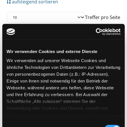
aufsteigend sortieren
Treffer pro Seite
Suchergebnis
Zu den Suchfiltern springen
Mediengruppe:
Jugendbuch
Wir verwenden Cookies und externe Dienste
Smrt mastila
Wir verwenden auf unserer Webseite Cookies und
treca knjiga trilogije Svet od mastila
Exemplar-Details von Smrt mastila anzeigen
ähnliche Technologien von Drittanbietern zur Verarbeitung
Verfasser:
Funke, Cornelia
Suche nach die
von personenbezogenen Daten (z.B.: IP-Adressen).
Jahr:
2009
Einige von ihnen sind notwendig für den Betrieb der
Verlag:
Beograd, Carobna knjiga
Webseite, während andere uns helfen, diese Webseite
und Ihre Erfahrung zu verbessern. Bei Auswahl der
Zu den Suchfiltern springen
Sortieren nach
Schaltfläche „Alle zulassen“ stimmen Sie der
Verwendung aller Cookies und Dienste, sowohl von
Drittanbietern als auch den eigenen, zu. Bitte beachten
aufsteigend sortieren
Sie, dass bei Verwendung von Diensten und Setzen von
Einwilligungsauswahl