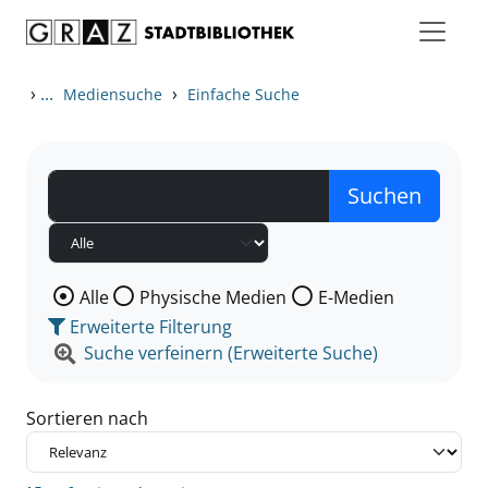
Zum Inhalt springen
Zu den Suchfiltern springen
Zur Trefferliste springen
›
...
›
Mediensuche
Einfache Suche
Wählen Sie die Medienart nach der Sie suchen wollen
Alle
Physische Medien
E-Medien
Erweiterte Filterung
Suche verfeinern (Erweiterte Suche)
Sortieren nach