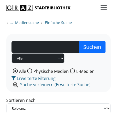
Zum Inhalt springen
Zu den Suchfiltern springen
Zur Trefferliste springen
›
...
›
Mediensuche
Einfache Suche
Wählen Sie die Medienart nach der Sie suchen wollen
Alle
Physische Medien
E-Medien
Erweiterte Filterung
Suche verfeinern (Erweiterte Suche)
Sortieren nach