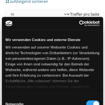
aufsteigend sortieren
Treffer pro Seite
Suchergebnis
Zu den Suchfiltern springen
Mediengruppe:
DVD
Wir verwenden Cookies und externe Dienste
M.A.S.H.
Wir verwenden auf unserer Webseite Cookies und
Verfasser:
Altman, Robert [Regie]
Suche n
Exemplar-Details von M.A.S.H. anzeigen
ähnliche Technologien von Drittanbietern zur Verarbeitung
Jahr:
1969
von personenbezogenen Daten (z.B.: IP-Adressen).
Verlag:
[o.O.], 20th Century Fox
Einige von ihnen sind notwendig für den Betrieb der
Webseite, während andere uns helfen, diese Webseite
und Ihre Erfahrung zu verbessern. Bei Auswahl der
Zu den Suchfiltern springen
Sortieren nach
Schaltfläche „Alle zulassen“ stimmen Sie der
Verwendung aller Cookies und Dienste, sowohl von
Drittanbietern als auch den eigenen, zu. Bitte beachten
aufsteigend sortieren
Sie, dass bei Verwendung von Diensten und Setzen von
Einwilligungsauswahl
Cookies von Drittanbietern, eine Verarbeitung in
Notwendig