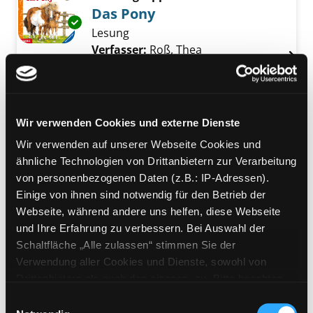
Das Pony
Exemplar-Details von Das Pony anzeigen
Lesung
Verfasser:
Roß, Thea
Suche nach diesem V
Jahr:
2011
Verlag:
Hamburg, Jumbo Neue
Medien
Reihe:
Wieso? Weshalb? Warum?
Wir verwenden Cookies und externe Dienste
Wir verwenden auf unserer Webseite Cookies und
Mediengruppe:
Kinderbuch
ähnliche Technologien von Drittanbietern zur Verarbeitung
Das tollste Pony der Welt
von personenbezogenen Daten (z.B.: IP-Adressen).
[mit spannendem Leserätsel]
Exemplar-Details von Das tollste Pony der We
Einige von ihnen sind notwendig für den Betrieb der
Verfasser:
Arend, Doris
Suche nach diese
Webseite, während andere uns helfen, diese Webseite
Jahr:
2004
und Ihre Erfahrung zu verbessern. Bei Auswahl der
Verlag:
Ravensburg, Ravensburger
Schaltfläche „Alle zulassen“ stimmen Sie der
Buch
Verwendung aller Cookies und Dienste, sowohl von
Reihe:
Leserabe
Drittanbietern als auch den eigenen, zu. Bitte beachten
Sie, dass bei Verwendung von Diensten und Setzen von
Mediengruppe:
Kinderbuch
Einwilligungsauswahl
Cookies von Drittanbietern, eine Verarbeitung in