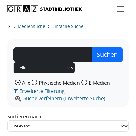
Zum Inhalt springen
Zu den Suchfiltern springen
Zur Trefferliste springen
›
...
›
Mediensuche
Einfache Suche
Wählen Sie die Medienart nach der Sie suchen wollen
Alle
Physische Medien
E-Medien
Erweiterte Filterung
Suche verfeinern (Erweiterte Suche)
Sortieren nach