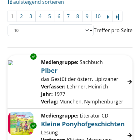
aufsteigend sortieren
1
2
3
4
5
6
7
8
9
10
Letzte Se
Treffer pro Seite
Suchergebnis
Exemplar-Details von Piber anzeigen
Zu den Suchfiltern springen
Mediengruppe:
Sachbuch
Piber
das Gestüt der österr. Lipizzaner
Verfasser:
Lehrner, Heinrich
Suche nach d
Jahr:
1977
Verlag:
München, Nymphenburger
Mediengruppe:
Literatur CD
Kleine Ponyhofgeschichten
Exemplar-Details von Kleine Ponyhofgeschic
Lesung