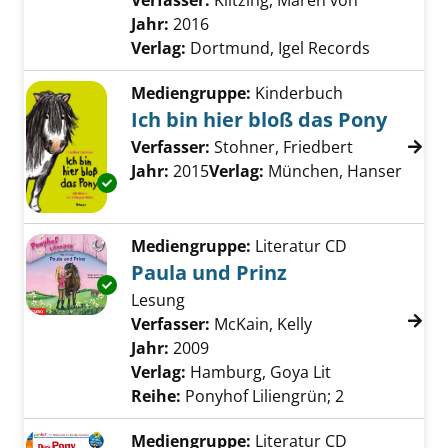
Verfasser:
Klitzing, Maren von
Suche nach
Jahr:
2016
Verlag:
Dortmund, Igel Records
Mediengruppe:
Kinderbuch
Ich bin hier bloß das Pony
Verfasser:
Stohner, Friedbert
Suche nach 
Jahr:
2015
Verlag:
München, Hanser
Exemplar-Details von Ich bin hier bloß das P
Mediengruppe:
Literatur CD
Paula und Prinz
Exemplar-Details von Paula und Prinz anzeig
Lesung
Verfasser:
McKain, Kelly
Suche nach diese
Jahr:
2009
Verlag:
Hamburg, Goya Lit
Reihe:
Ponyhof Liliengrün; 2
Mediengruppe:
Literatur CD