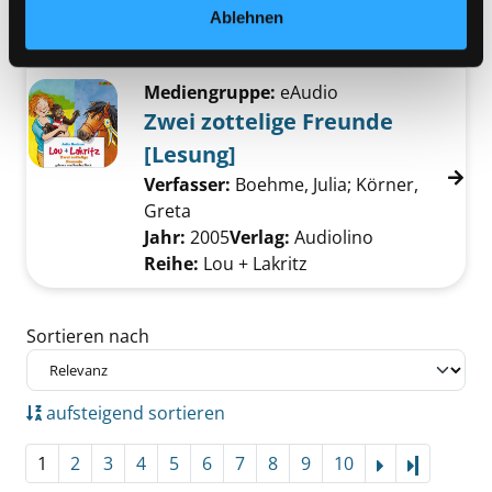
Jahr:
2009
Verlag:
Audiolino
Ablehnen
Reihe:
Hier kommt Ponyfee!
Mediengruppe:
eAudio
Zwei zottelige Freunde
[Lesung]
Verfasser:
Boehme, Julia
;
Körner,
Greta
Suche nach diesem Verfasser
Jahr:
2005
Verlag:
Audiolino
Reihe:
Lou + Lakritz
Zu den Suchfiltern springen
Sortieren nach
aufsteigend sortieren
1
2
3
4
5
6
7
8
9
10
Letzte Se