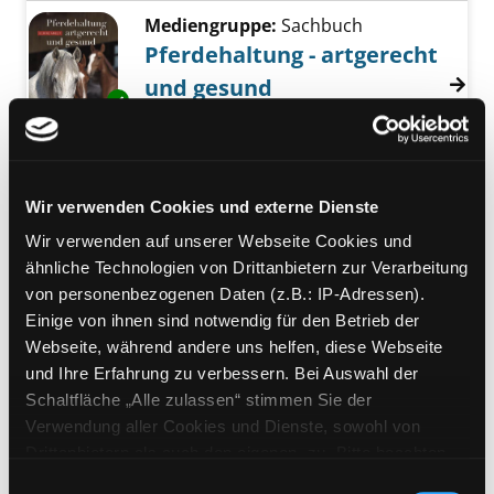
Mediengruppe:
Sachbuch
Pferdehaltung - artgerecht
und gesund
Exemplar-Details von Pferdehaltung - artger
Verfasser:
Amler, Ulrike
Suche nach diese
Jahr:
2013
Verlag:
Stuttgart, Kosmos
Mediengruppe:
Kinderbuch
Wir verwenden Cookies und externe Dienste
Pferde
Wir verwenden auf unserer Webseite Cookies und
von frechen Fohlen und wilden
Exemplar-Details von Pferde anzeigen
ähnliche Technologien von Drittanbietern zur Verarbeitung
Mustangs
von personenbezogenen Daten (z.B.: IP-Adressen).
Verfasser:
Behling, Silke
Suche nach diese
Einige von ihnen sind notwendig für den Betrieb der
Jahr:
2013
Webseite, während andere uns helfen, diese Webseite
Verlag:
Hamburg, Neuer Tessloff
und Ihre Erfahrung zu verbessern. Bei Auswahl der
Reihe:
Was ist was; 27
Schaltfläche „Alle zulassen“ stimmen Sie der
Verwendung aller Cookies und Dienste, sowohl von
Mediengruppe:
Sachbuch
Drittanbietern als auch den eigenen, zu. Bitte beachten
Pferde
Sie, dass bei Verwendung von Diensten und Setzen von
Einwilligungsauswahl