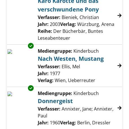
Karo Karotte und das
verschwundene Pony
Verfasser:
Bieniek, Christian
Suche nach d
Jahr:
2003
Verlag:
Würzburg, Arena
Reihe:
Der Bücherbär, Buntes
Leseabenteuer
Exemplar-Details von Nach Westen, Mustang
Mediengruppe:
Kinderbuch
Nach Westen, Mustang
Verfasser:
Ellis, Mel
Suche nach diesem Ve
Jahr:
1977
Verlag:
Wien, Ueberreuter
Exemplar-Details von Donnergeist anzeigen
Mediengruppe:
Kinderbuch
Donnergeist
Verfasser:
Annixter, Jane
;
Annixter,
Paul
Suche nach diesem Verfasser
Jahr:
1960
Verlag:
Berlin, Dressler