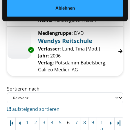
Jahr:
2023
Ablehnen
Verlag:
München, Sophie Verl.
Reihe:
Verborgene Welten
Mediengruppe:
DVD
Wendys Reitschule
Verfasser:
Lund, Tina [Mod.]
Suche nach d
Exemplar-Details von Wendys Reitschule anz
Jahr:
2006
Verlag:
Potsdamm-Babelsberg,
Galileo Medien AG
Zu den Suchfiltern springen
Sortieren nach
aufsteigend sortieren
1
2
3
4
5
6
7
8
9
1
Letz
0