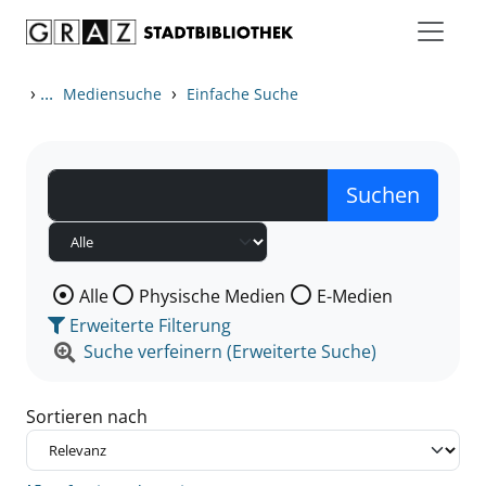
Zum Inhalt springen
Zu den Suchfiltern springen
Zur Trefferliste springen
›
...
›
Mediensuche
Einfache Suche
Wählen Sie die Medienart nach der Sie suchen wollen
Alle
Physische Medien
E-Medien
Erweiterte Filterung
Suche verfeinern (Erweiterte Suche)
Sortieren nach