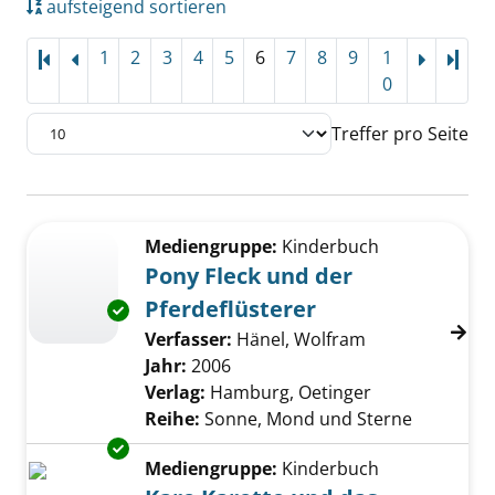
aufsteigend sortieren
1
2
3
4
5
6
7
8
9
1
Letz
0
Treffer pro Seite
Suchergebnis
Zu den Suchfiltern springen
Mediengruppe:
Kinderbuch
Pony Fleck und der
Pferdeflüsterer
Exemplar-Details von Pony Fleck und der Pfe
Verfasser:
Hänel, Wolfram
Suche nach die
Jahr:
2006
Verlag:
Hamburg, Oetinger
Reihe:
Sonne, Mond und Sterne
Exemplar-Details von Karo Karotte und das
Mediengruppe:
Kinderbuch