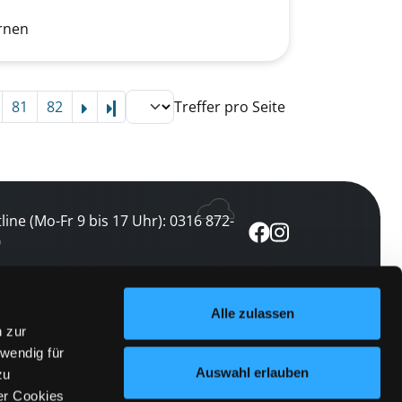
rnen
81
82
Treffer pro Seite
Letzte Seite
line (Mo-Fr 9 bis 17 Uhr): 0316 872-
0
ewsletter abonnieren
Alle zulassen
n zur
 keine Veranstaltung verpassen
wendig für
etzt abonnieren
Auswahl erlauben
zu
er Cookies