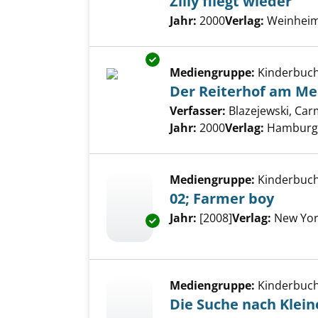
Zilly fliegt wieder
Suche nach diesem Verfass
Jahr:
2000
Verlag:
Weinheim,
Exemplar-Details von Der Reit
Mediengruppe:
Kinderbuc
Der Reiterhof am Me
Verfasser:
Blazejewski, Ca
Jahr:
2000
Verlag:
Hamburg,
Mediengruppe:
Kinderbuc
02; Farmer boy
Suche nach diesem Verfass
Jahr:
[2008]
Verlag:
New Yor
Exemplar-Details von 02; Farm
Mediengruppe:
Kinderbuc
Die Suche nach Klei