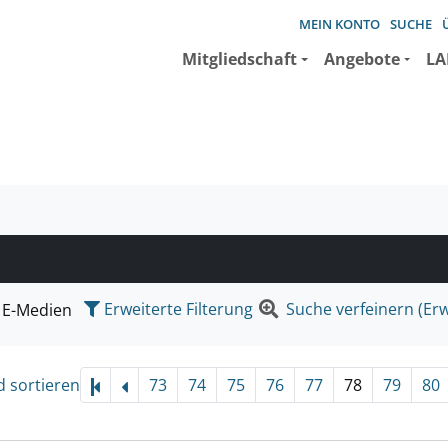
MEIN KONTO
SUCHE
Mitgliedschaft
Angebote
LA
e suchen wollen.
Erweiterte Filterung
Suche verfeinern (Erw
E-Medien
d sortieren
73
74
75
76
77
78
79
80