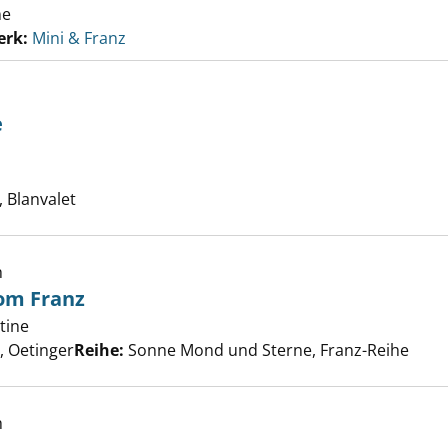
ne
erk:
Mini & Franz
e
er der Pferde anzeigen
uche nach diesem Verfasser
 Blanvalet
h
om Franz
tine
Suche nach diesem Verfasser
eschichten vom Franz anzeigen
 Oetinger
Reihe:
Sonne Mond und Sterne, Franz-Reihe
gt wieder anzeigen
h