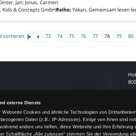
Dinter, Jan
;
Jonas, Carmen
Suche nach diesem Verfasser
e nach Kleiner Donner anzeigen
d, Kids & Concepts GmbH
Reihe:
Yakari, Gemeinsam lesen le
d sortieren
73
74
75
76
77
78
79
80
Hot
80
N
nd externe Dienste
 Webseite Cookies und ähnliche Technologien von Drittanbieter
und
bezogenen Daten (z.B.: IP-Adressen). Einige von ihnen sind not
j
 während andere uns helfen, diese Webseite und Ihre Erfahrung 
er Schaltfläche „Alle zulassen“ stimmen Sie der Verwendung all