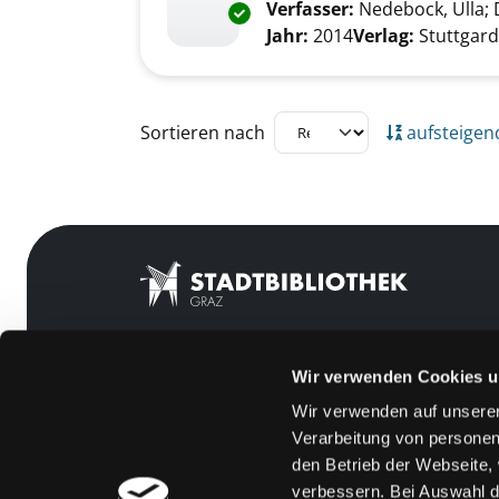
Verfasser:
Nedebock, Ulla
;
Exemplar-Details von Die Such
Jahr:
2014
Verlag:
Stuttgar
Zu den Suchfiltern springen
Sortieren nach
aufsteigen
Wir verwenden Cookies u
Mitgliedschaft
Feedback
Wir verwenden auf unserer
Angebote
Kontakt
Verarbeitung von personen
LABUKA
Über uns
den Betrieb der Webseite,
verbessern. Bei Auswahl d