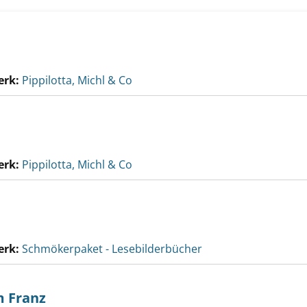
erk:
Pippilotta, Michl & Co
erk:
Pippilotta, Michl & Co
erk:
Schmökerpaket - Lesebilderbücher
m Franz