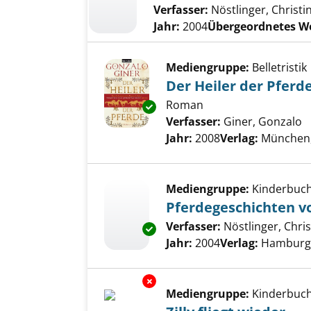
Verfasser:
Nöstlinger, Christi
Jahr:
2004
Übergeordnetes W
Mediengruppe:
Belletristik
Der Heiler der Pferd
Roman
Exemplar-Details von Der Heil
Verfasser:
Giner, Gonzalo
S
Jahr:
2008
Verlag:
München,
Mediengruppe:
Kinderbuc
Pferdegeschichten v
Verfasser:
Nöstlinger, Chris
Exemplar-Details von Pferdeg
Jahr:
2004
Verlag:
Hamburg,
Exemplar-Details von Zilly flie
Mediengruppe:
Kinderbuc