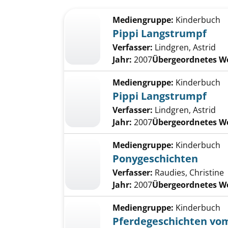
Suchergebnis
Zu den Suchfiltern springen
Mediengruppe:
Kinderbuch
Pippi Langstrumpf
Verfasser:
Lindgren, Astrid
Jahr:
2007
Übergeordnetes W
Mediengruppe:
Kinderbuch
Pippi Langstrumpf
Verfasser:
Lindgren, Astrid
Jahr:
2007
Übergeordnetes W
Mediengruppe:
Kinderbuch
Ponygeschichten
Verfasser:
Raudies, Christine
Jahr:
2007
Übergeordnetes W
Mediengruppe:
Kinderbuch
Pferdegeschichten vo