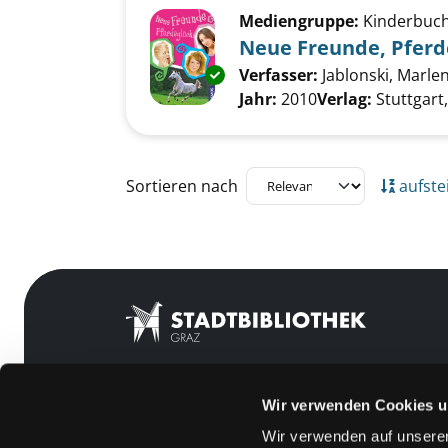
Mediengruppe:
Kinderbuc
Neue Freunde, Pferd
Verfasser:
Jablonski, Marle
Exemplar-Details von Neue Fre
Jahr:
2010
Verlag:
Stuttgart
Zu den Suchfiltern springen
Sortieren nach
aufste
Wir verwenden Cookies u
Mitgliedschaft
Feedback
Wir verwenden auf unserer