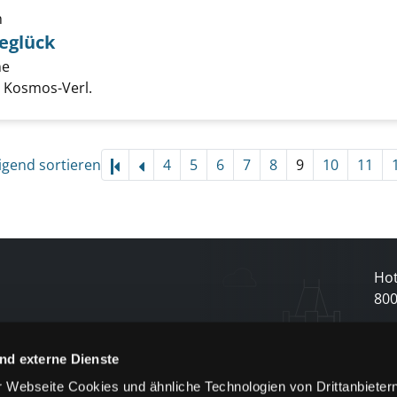
h
eglück
ne
Suche nach diesem Verfasser
unde, Pferdeglück anzeigen
, Kosmos-Verl.
igend sortieren
4
5
6
7
8
9
10
11
Hot
80
N
nd externe Dienste
 Webseite Cookies und ähnliche Technologien von Drittanbieter
und