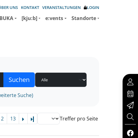
ÜBER UNS
KONTAKT
VERANSTALTUNGEN
LOGIN
BUKA
[kju:b]
e:vents
Standorte
eiterte Suche)
12
13
Treffer pro Seite
Letzte Seite