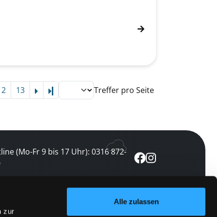
12
13
Treffer pro Seite
Letzte Seite
line (Mo-Fr 9 bis 17 Uhr): 0316 872-
0
ewsletter abonnieren
Alle zulassen
n zur
 keine Veranstaltung verpassen