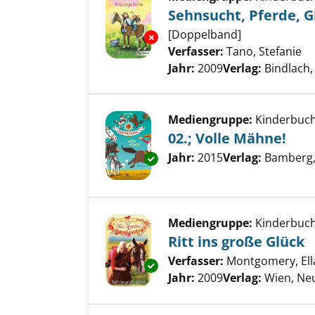
Sehnsucht, Pferde, G
[Doppelband]
Exemplar-Details von Sehnsuch
Verfasser:
Tano, Stefanie
Su
Jahr:
2009
Verlag:
Bindlach,
Mediengruppe:
Kinderbuc
02.; Volle Mähne!
Suche nach diesem Verfass
Jahr:
2015
Verlag:
Bamberg,
Exemplar-Details von 02.; Voll
Mediengruppe:
Kinderbuc
Ritt ins große Glück
Verfasser:
Montgomery, Ell
Exemplar-Details von Ritt ins 
Jahr:
2009
Verlag:
Wien, Neu