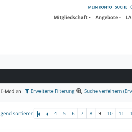
MEIN KONTO
SUCHE
Mitgliedschaft
Angebote
LA
e suchen wollen.
Erweiterte Filterung
Suche verfeinern (Erw
E-Medien
igend sortieren
4
5
6
7
8
9
10
11