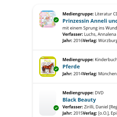
Suchergebnis
Zu den Suchfiltern springen
Mediengruppe:
Literatur C
Exemplar-Details von Prinzessi
Prinzessin Anneli un
mit einem Sprung ins Wun
Verfasser:
Luchs, Annalena
Jahr:
2016
Verlag:
Würzburg,
Mediengruppe:
Kinderbuc
Pferde
Exemplar-Details von Pferde a
Suche nach diesem Verfass
Jahr:
2014
Verlag:
München, 
Mediengruppe:
DVD
Black Beauty
Verfasser:
Zirilli, Daniel [Re
Exemplar-Details von Black Be
Jahr:
2015
Verlag:
[o.O.], Ep