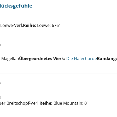
lücksgefühle
t, Pferde, Glücksgefühle anzeigen
che nach diesem Verfasser
 Loewe-Verl.
Reihe:
Loewe; 6761
h
er
 Magellan
Übergeordnetes Werk:
Die Haferhorde
Bandang
e Mähne! anzeigen
h
a
Suche nach diesem Verfasser
große Glück anzeigen
er Breitschopf-Verl.
Reihe:
Blue Mountain; 01