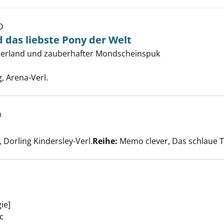
D
n Anneli und das liebste Pony der Welt anzeigen
d das liebste Pony der Welt
derland und zauberhafter Mondscheinspuk
Suche nach diesem Verfasser
 Arena-Verl.
h
nzeigen
er
Dorling Kindersley-Verl.
Reihe:
Memo clever, Das schlaue 
gie]
Suche nach diesem Verfasser
auty anzeigen
ic