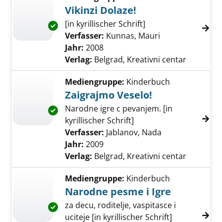
Vikinzi Dolaze!
[in kyrillischer Schrift]
Exemplar-Details von Vikinzi Dolaze! anzeige
Verfasser:
Kunnas, Mauri
Suche nach dies
Jahr:
2008
Verlag:
Belgrad, Kreativni centar
Mediengruppe:
Kinderbuch
Zaigrajmo Veselo!
Narodne igre c pevanjem. [in
Exemplar-Details von Zaigrajmo Veselo! anze
kyrillischer Schrift]
Verfasser:
Jablanov, Nada
Suche nach die
Jahr:
2009
Verlag:
Belgrad, Kreativni centar
Mediengruppe:
Kinderbuch
Narodne pesme i Igre
za decu, roditelje, vaspitasce i
Exemplar-Details von Narodne pesme i Igre 
uciteje [in kyrillischer Schrift]