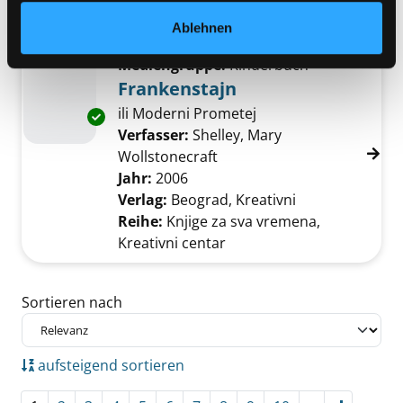
Verlag:
Beograd, Beoknjiga
Reihe:
Biblioteka Mali princ
Ablehnen
Mediengruppe:
Kinderbuch
Frankenstajn
ili Moderni Prometej
Exemplar-Details von Frankenstajn anzeigen
Verfasser:
Shelley, Mary
Wollstonecraft
Suche nach diesem Verfass
Jahr:
2006
Verlag:
Beograd, Kreativni
Reihe:
Knjige za sva vremena,
Kreativni centar
Zu den Suchfiltern springen
Sortieren nach
aufsteigend sortieren