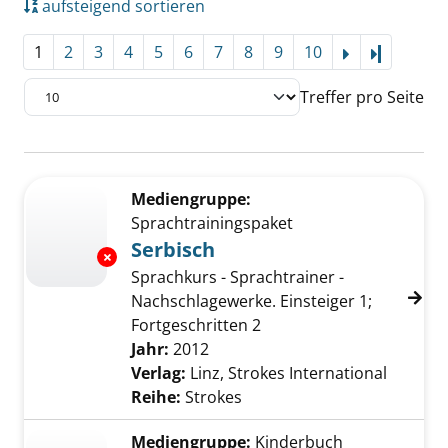
aufsteigend sortieren
1
2
3
4
5
6
7
8
9
10
Letzte Se
Treffer pro Seite
Suchergebnis
Zu den Suchfiltern springen
Mediengruppe:
Sprachtrainingspaket
Serbisch
Exemplar-Details von Serbisch anzeigen
Sprachkurs - Sprachtrainer -
Nachschlagewerke. Einsteiger 1;
Fortgeschritten 2
Suche nach diesem Verfasser
Jahr:
2012
Verlag:
Linz, Strokes International
Reihe:
Strokes
Mediengruppe:
Kinderbuch