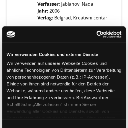
Verfasser:
Jablanov, Nada
Suche nach die
Jahr:
2006
Verlag:
Belgrad, Kreativni centar
Mediengruppe:
Kinderbuch
Oblici
[in kyrillischer Schrift]
Exemplar-Details von Oblici anzeigen
Verfasser:
Marinkovic, Simon
Suche nach 
Wir verwenden Cookies und externe Dienste
Jahr:
2005
Wir verwenden auf unserer Webseite Cookies und
Verlag:
Belgrad, Kreativni centar
ähnliche Technologien von Drittanbietern zur Verarbeitung
von personenbezogenen Daten (z.B.: IP-Adressen).
Mediengruppe:
Kinderbuch
Einige von ihnen sind notwendig für den Betrieb der
Mili Dzek i razigrani macak
Webseite, während andere uns helfen, diese Webseite
Verfasser:
King, Stephen Michael
Suche na
Exemplar-Details von Mili Dzek i razigrani m
und Ihre Erfahrung zu verbessern. Bei Auswahl der
Jahr:
2005
Verlag:
Beograd, Beli Put
Schaltfläche „Alle zulassen“ stimmen Sie der
Verwendung aller Cookies und Dienste, sowohl von
Mediengruppe:
Kinderbuch
Drittanbietern als auch den eigenen, zu. Bitte beachten
Boje
Sie, dass bei Verwendung von Diensten und Setzen von
Einwilligungsauswahl