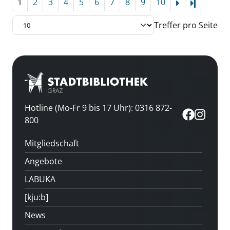
1
2
3
4
5
6
7
8
9
10
Letzte Se
Treffer pro Seite
Hotline (Mo-Fr 9 bis 17 Uhr): 0316 872-
800
Mitgliedschaft
Angebote
LABUKA
[kju:b]
News