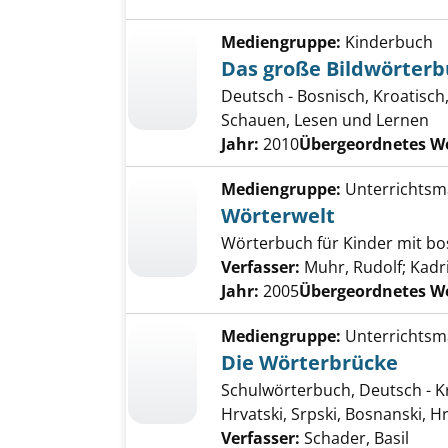
Mediengruppe:
Kinderbuch
Das große Bildwörter
Deutsch - Bosnisch, Kroatisch
Schauen, Lesen und Lernen
Jahr:
2010
Übergeordnetes W
Mediengruppe:
Unterrichtsma
Wörterwelt
Wörterbuch für Kinder mit bos
Verfasser:
Muhr, Rudolf
;
Kadri
Jahr:
2005
Übergeordnetes W
Mediengruppe:
Unterrichtsma
Die Wörterbrücke
Schulwörterbuch, Deutsch - Kr
Hrvatski, Srpski, Bosnanski, 
Verfasser:
Schader, Basil