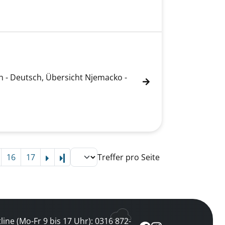
ch - Deutsch, Übersicht Njemacko -
16
17
Treffer pro Seite
Letzte Seite
line (Mo-Fr 9 bis 17 Uhr): 0316 872-