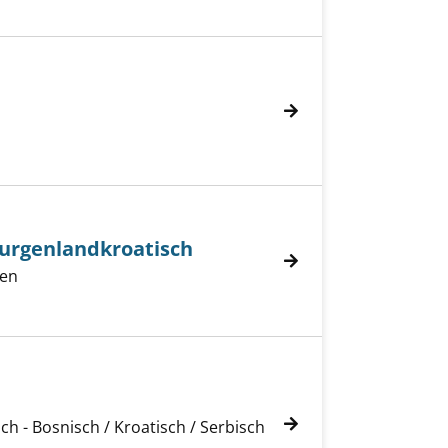
Burgenlandkroatisch
rgenlandkroatisch anzeigen
nen
h - Bosnisch / Kroatisch / Serbisch