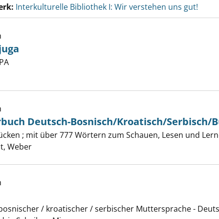
erk:
Interkulturelle Bibliothek I: Wir verstehen uns gut!
h
juga
er
PA
ttel - Pepeljuga anzeigen
h
rbuch Deutsch-Bosnisch/Kroatisch/Serbisch/
ße Bildwörterbuch Deutsch-Bosnisch/Kroatisch/Serbisch/Bu
ücken ; mit über 777 Wörtern zum Schauen, Lesen und Ler
er
dt, Weber
h
osnischer / kroatischer / serbischer Muttersprache - Deutsc
lt anzeigen