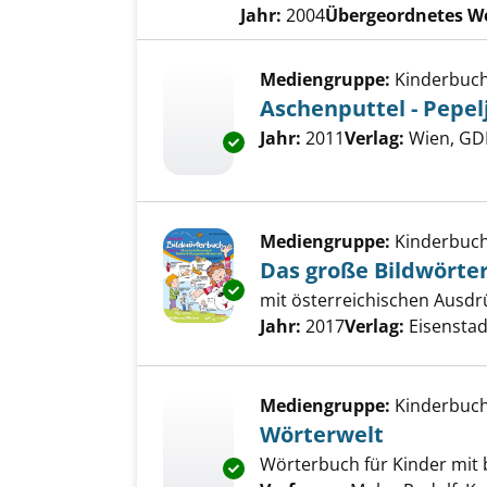
Jahr:
2004
Übergeordnetes W
Mediengruppe:
Kinderbuc
Aschenputtel - Pepel
Suche nach diesem Verfass
Jahr:
2011
Verlag:
Wien, GD
Exemplar-Details von Aschenpu
Mediengruppe:
Kinderbuc
Das große Bildwörte
Exemplar-Details von Das gro
mit österreichischen Ausdr
Suche nach diesem Verfass
Jahr:
2017
Verlag:
Eisensta
Mediengruppe:
Kinderbuc
Wörterwelt
Wörterbuch für Kinder mit b
Exemplar-Details von Wörterwe