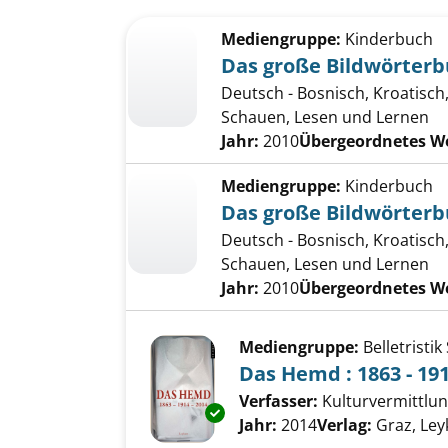
Suchergebnis
Zu den Suchfiltern springen
Mediengruppe:
Kinderbuch
Das große Bildwörter
Deutsch - Bosnisch, Kroatisch
Schauen, Lesen und Lernen
Jahr:
2010
Übergeordnetes W
Mediengruppe:
Kinderbuch
Das große Bildwörter
Deutsch - Bosnisch, Kroatisch
Schauen, Lesen und Lernen
Jahr:
2010
Übergeordnetes W
Mediengruppe:
Belletristi
Das Hemd : 1863 - 191
Verfasser:
Kulturvermittlu
Exemplar-Details von Das Hemd
Jahr:
2014
Verlag:
Graz, Le