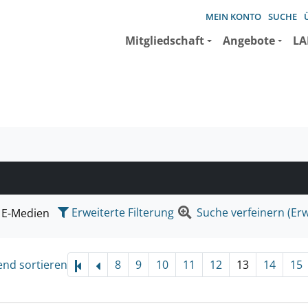
MEIN KONTO
SUCHE
Mitgliedschaft
Angebote
LA
e suchen wollen.
Erweiterte Filterung
Suche verfeinern (Erw
E-Medien
end sortieren
8
9
10
11
12
13
14
15