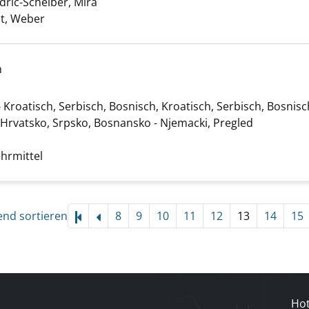
dric-Scheiber, Mira
Suche nach diesem Verfasser
dt, Weber
h
Kroatisch, Serbisch, Bosnisch, Kroatisch, Serbisch, Bosnis
terbrücke anzeigen
, Hrvatsko, Srpsko, Bosnansko - Njemacki, Pregled
che nach diesem Verfasser
ehrmittel
end sortieren
8
9
10
11
12
13
14
15
Hot