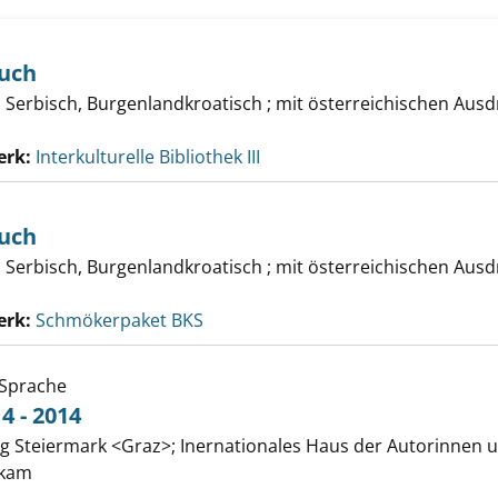
buch
, Serbisch, Burgenlandkroatisch ; mit österreichischen Aus
erk:
Interkulturelle Bibliothek III
buch
, Serbisch, Burgenlandkroatisch ; mit österreichischen Aus
erk:
Schmökerpaket BKS
k Sprache
4 - 2014
ng Steiermark <Graz>
;
Inernationales Haus der Autorinnen 
 : 1863 - 1914 - 2014 anzeigen
ykam