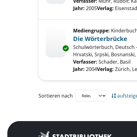
Verfasser:
Muhr, Rudolf
;
Ka
Jahr:
2005
Verlag:
Eisensta
Mediengruppe:
Kinderbuc
Die Wörterbrücke
Schulwörterbuch, Deutsch - 
Exemplar-Details von Die Wör
Hrvatski, Srpski, Bosnanski
Verfasser:
Schader, Basil
Su
Jahr:
2004
Verlag:
Zürich, L
Zu den Suchfiltern springen
Sortieren nach
aufsteig