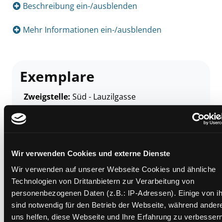
Beschreibung ein-/ausblenden
Mehr Informationen ein-/ausblenden
Exemplare
Zweigstelle:
Süd - Lauzilgasse
Signatur:
JF.SS KIN
Standort 2:
Ausleihe
Status:
Verfügbar
Vorbestellungen:
0
Wir verwenden Cookies und externe Dienste
Mediengruppe:
Kinderbuch
Wir verwenden auf unserer Webseite Cookies und ähnliche
Technologien von Drittanbietern zur Verarbeitung von
Frist:
personenbezogenen Daten (z.B.: IP-Adressen). Einige von i
Barcode:
2307SB02943
sind notwendig für den Betrieb der Webseite, während ander
Standort 3:
uns helfen, diese Webseite und Ihre Erfahrung zu verbessern