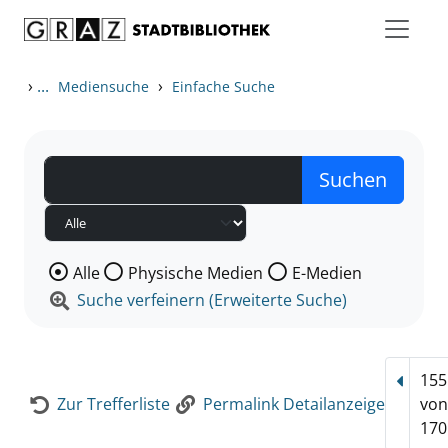
Zum Inhalt springen
Zur Detailanzeige springen
›
...
›
Mediensuche
Einfache Suche
Wählen Sie die Medienart nach der Sie suchen wollen
Alle
Physische Medien
E-Medien
Suche verfeinern (Erweiterte Suche)
155
Vorhe
Zur Trefferliste
Permalink Detailanzeige
vo
170