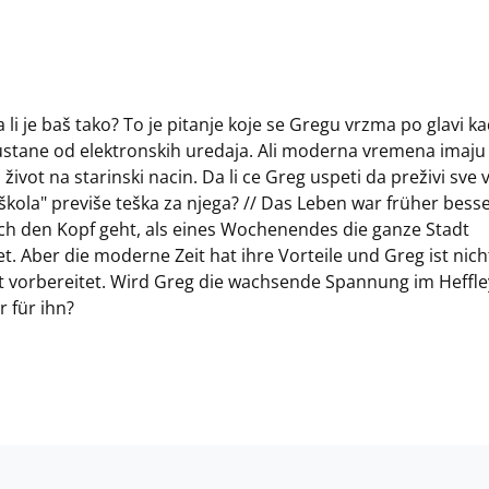
 li je baš tako? To je pitanje koje se Gregu vrzma po glavi k
ustane od elektronskih uredaja. Ali moderna vremena imaju
život na starinski nacin. Da li ce Greg uspeti da preživi sve 
 škola" previše teška za njega? // Das Leben war früher besser
urch den Kopf geht, als eines Wochenendes die ganze Stadt
tet. Aber die moderne Zeit hat ihre Vorteile und Greg ist nich
t vorbereitet. Wird Greg die wachsende Spannung im Heffle
 für ihn?