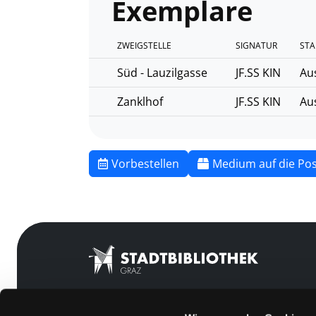
Exemplare
ZWEIGSTELLE
SIGNATUR
STA
Süd - Lauzilgasse
JF.SS KIN
Au
Zanklhof
JF.SS KIN
Au
Vorbestellen
Medium auf die Pos