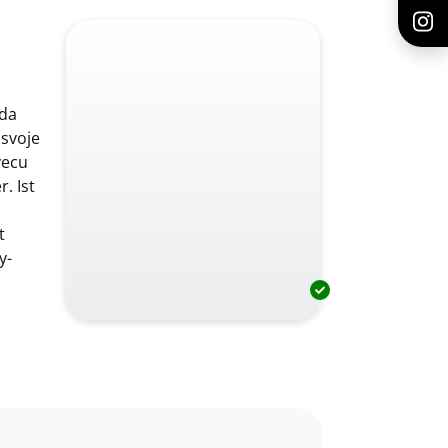
ada
 svoje
vecu
. Ist
t
y-