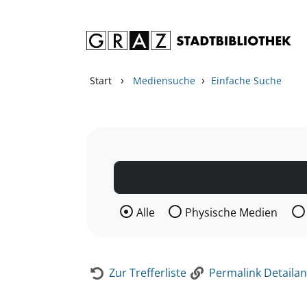
Zum Inhalt springen
Zur Detailanzeige springen
›
›
Start
Mediensuche
Einfache Suche
Wählen Sie die Medienart nach der Si
Alle
Physische Medien
Zur Trefferliste
Permalink Detailan