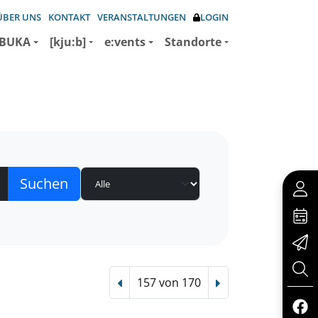
ÜBER UNS
KONTAKT
VERANSTALTUNGEN
LOGIN
BUKA
[kju:b]
e:vents
Standorte
157 von 170
Vorheriger Treffer
Nächster Treffer