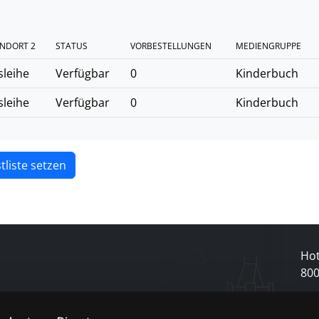
NDORT 2
STATUS
VORBESTELLUNGEN
MEDIENGRUPPE
sleihe
Verfügbar
0
Kinderbuch
sleihe
Verfügbar
0
Kinderbuch
tliste setzen
Hot
80