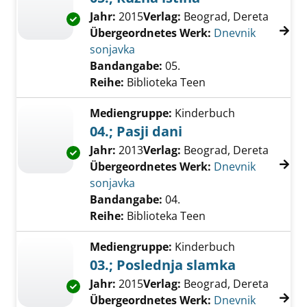
Suche nach diesem Verfasser
Jahr:
2015
Verlag:
Beograd, Dereta
Exemplar-Details von 05.; Ruzna istina anzei
Übergeordnetes Werk:
Dnevnik
sonjavka
Bandangabe:
05.
Reihe:
Biblioteka Teen
Mediengruppe:
Kinderbuch
04.; Pasji dani
Suche nach diesem Verfasser
Jahr:
2013
Verlag:
Beograd, Dereta
Exemplar-Details von 04.; Pasji dani anzeigen
Übergeordnetes Werk:
Dnevnik
sonjavka
Bandangabe:
04.
Reihe:
Biblioteka Teen
Mediengruppe:
Kinderbuch
03.; Poslednja slamka
Suche nach diesem Verfasser
Jahr:
2015
Verlag:
Beograd, Dereta
Exemplar-Details von 03.; Poslednja slamka 
Übergeordnetes Werk:
Dnevnik