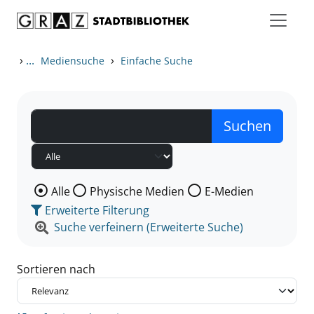
Zum Inhalt springen
Zu den Suchfiltern springen
Zur Trefferliste springen
›
...
›
Mediensuche
Einfache Suche
Wählen Sie die Medienart nach der Sie suchen wollen
Alle
Physische Medien
E-Medien
Erweiterte Filterung
Suche verfeinern (Erweiterte Suche)
Sortieren nach