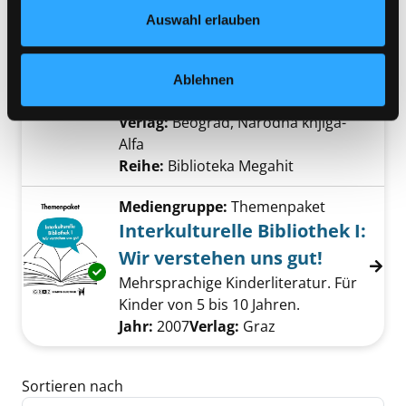
Datenschutzerklärung
und in unserem
Impressum
.
Auswahl erlauben
Mediengruppe:
Belletristik
Medikus
Verfasser:
Gordon, Noah
Suche nach dies
Ablehnen
Exemplar-Details von Medikus anzeigen
Jahr:
2005
Verlag:
Beograd, Narodna knjiga-
Alfa
Reihe:
Biblioteka Megahit
Mediengruppe:
Themenpaket
Interkulturelle Bibliothek I:
Wir verstehen uns gut!
Exemplar-Details von Interkulturelle Biblioth
Mehrsprachige Kinderliteratur. Für
Kinder von 5 bis 10 Jahren.
Suche nach diesem Verfasser
Jahr:
2007
Verlag:
Graz
Zu den Suchfiltern springen
Sortieren nach