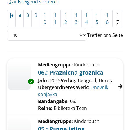
aufsteigend sortieren
8
9
1
1
1
1
1
1
1
1
0
1
2
3
4
5
6
7
Treffer pro Seite
Suchergebnis
Zu den Suchfiltern springen
Mediengruppe:
Kinderbuch
06.; Praznicna groznica
Suche nach diesem Verfasser
Jahr:
2015
Verlag:
Beograd, Dereta
Exemplar-Details von 06.; Praznicna groznica
Übergeordnetes Werk:
Dnevnik
sonjavka
Bandangabe:
06.
Reihe:
Biblioteka Teen
Mediengruppe:
Kinderbuch
05.; Ruzna istina