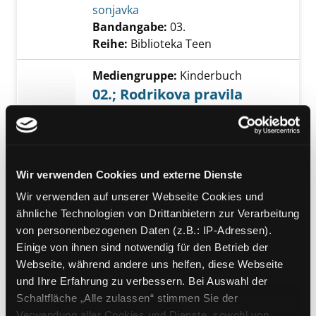
sonjavka
Bandangabe:
03.
Reihe:
Biblioteka Teen
Mediengruppe:
Kinderbuch
02.; Rodrikova pravila
roman u stripu
Exemplar-Details von 02.; Rodrikova pravila 
Suche nach diesem Verfasser
Jahr:
2015
Verlag:
Beograd, Dereta
Übergeordnetes Werk:
Dnevnik
sonjavka
Wir verwenden Cookies und externe Dienste
Bandangabe:
02.
Reihe:
Biblioteka Teen
Wir verwenden auf unserer Webseite Cookies und
ähnliche Technologien von Drittanbietern zur Verarbeitung
Mediengruppe:
Kinderbuch
von personenbezogenen Daten (z.B.: IP-Adressen).
01.; Beleske Grega Heflija.
Einige von ihnen sind notwendig für den Betrieb der
Webseite, während andere uns helfen, diese Webseite
Prevod s engleskog Sandra
Exemplar-Details von 01.; Beleske Grega Hefli
und Ihre Erfahrung zu verbessern. Bei Auswahl der
Milicevic
Schaltfläche „Alle zulassen“ stimmen Sie der
Suche nach diesem Verfasser
Jahr:
2021
Verlag:
Beograd, Dereta
Verwendung aller Cookies und Dienste, sowohl von