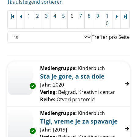
aufsteigend sortieren
1
2
3
4
5
6
7
8
9
1
Letz
0
Treffer pro Seite
Suchergebnis
Zu den Suchfiltern springen
Mediengruppe:
Kinderbuch
Sta je gore, a sta dole
Suche nach diesem Verfasser
Jahr:
2020
Exemplar-Details von Sta je gore, a sta dole 
Verlag:
Belgrad, Kreativni centar
Reihe:
Otvori prozorcic!
Mediengruppe:
Kinderbuch
Tigi, vreme je za spavanje
Suche nach diesem Verfasser
Jahr:
[2019]
Exemplar-Details von Tigi, vreme je za spava