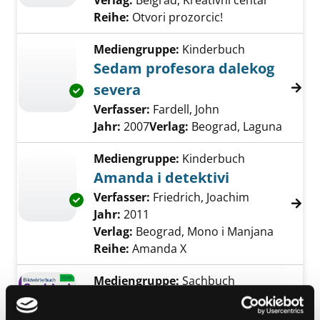
Verlag:
Belgrad, Kreativni centar
Reihe:
Otvori prozorcic!
Mediengruppe:
Kinderbuch
Sedam profesora dalekog
severa
Exemplar-Details von Sedam profesora dalek
Verfasser:
Fardell, John
Suche nach diesem
Jahr:
2007
Verlag:
Beograd, Laguna
Mediengruppe:
Kinderbuch
Amanda i detektivi
Verfasser:
Friedrich, Joachim
Suche nach d
Exemplar-Details von Amanda i detektivi anz
Jahr:
2011
Verlag:
Beograd, Mono i Manjana
Reihe:
Amanda X
Mediengruppe:
Sachbuch
Bildwörterbuch Serbisch -