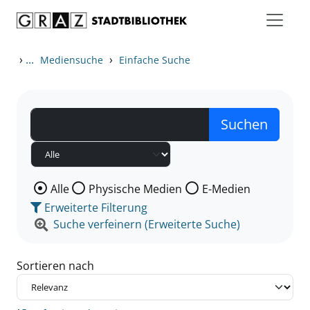
Zum Inhalt springen
Zu den Suchfiltern springen
Zur Trefferliste springen
›
...
›
Mediensuche
Einfache Suche
Wählen Sie die Medienart nach der Sie suchen wollen
Alle
Physische Medien
E-Medien
Erweiterte Filterung
Suche verfeinern (Erweiterte Suche)
Sortieren nach