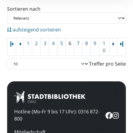
Zu den Suchfiltern springen
Sortieren nach
aufsteigend sortieren
1
2
3
4
5
6
7
8
9
1
Letz
0
Treffer pro Seite
Hotline (Mo-Fr 9 bis 17 Uhr): 0316 872-
800
Mitgliedschaft