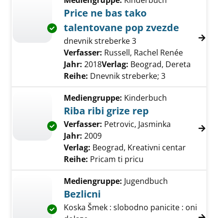
Mediengruppe:
Kinderbuch
Price ne bas tako
talentovane pop zvezde
Exemplar-Details von Price ne bas tako tale
dnevnik streberke 3
Verfasser:
Russell, Rachel Renée
Suche na
Jahr:
2018
Verlag:
Beograd, Dereta
Reihe:
Dnevnik streberke; 3
Mediengruppe:
Kinderbuch
Riba ribi grize rep
Verfasser:
Petrovic, Jasminka
Suche nach 
Exemplar-Details von Riba ribi grize rep anze
Jahr:
2009
Verlag:
Beograd, Kreativni centar
Reihe:
Pricam ti pricu
Mediengruppe:
Jugendbuch
Bezlicni
Koska Šmek : slobodno panicite : oni
Exemplar-Details von Bezlicni anzeigen