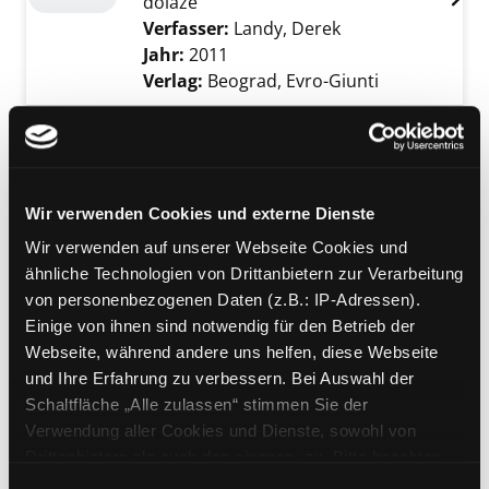
dolaze
Verfasser:
Landy, Derek
Suche nach diese
Jahr:
2011
Verlag:
Beograd, Evro-Giunti
Mediengruppe:
Jugendbuch
01; Crvena piramida
Kejnove hronike - knjiga 1 : Serbisch
Exemplar-Details von 01; Crvena piramida an
Verfasser:
Riordan, Rick
Suche nach diese
Wir verwenden Cookies und externe Dienste
Jahr:
2011
Wir verwenden auf unserer Webseite Cookies und
Verlag:
Novi Sad, Stylos Art
ähnliche Technologien von Drittanbietern zur Verarbeitung
Reihe:
Kejnove hronike
von personenbezogenen Daten (z.B.: IP-Adressen).
Einige von ihnen sind notwendig für den Betrieb der
Mediengruppe:
Kinderbuch
Webseite, während andere uns helfen, diese Webseite
Petson kampuje
und Ihre Erfahrung zu verbessern. Bei Auswahl der
Serbisch
Exemplar-Details von Petson kampuje anzei
Schaltfläche „Alle zulassen“ stimmen Sie der
Verfasser:
Nordqvist, Sven
Suche nach di
Verwendung aller Cookies und Dienste, sowohl von
Jahr:
2016
Drittanbietern als auch den eigenen, zu. Bitte beachten
Verlag:
Beograd, Kreativni centar
Sie, dass bei Verwendung von Diensten und Setzen von