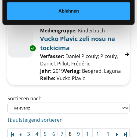
Verfasser:
Nordqvist, Sven
Suche nach di
Exemplar-Details von Lov na lisicu anzeigen
Jahr:
2010
Ablehnen
Verlag:
Beograd, Kreativni centar
Mediengruppe:
Kinderbuch
Vucko Plavic zeli nosu na
tockicima
Exemplar-Details von Vucko Plavic zeli nosu 
Verfasser:
Daniel Picouly
;
Picouly,
Daniel
;
Pillot, Frédéric
Suche nach diesem 
Jahr:
2019
Verlag:
Beograd, Laguna
Reihe:
Vucko Plavic
Zu den Suchfiltern springen
Sortieren nach
aufsteigend sortieren
3
4
5
6
7
8
9
1
1
1
Letz