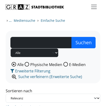
Zum Inhalt springen
Zu den Suchfiltern springen
Zur Trefferliste springen
›
...
›
Mediensuche
Einfache Suche
Wählen Sie die Medienart nach der Sie suchen wollen
Alle
Physische Medien
E-Medien
Erweiterte Filterung
Suche verfeinern (Erweiterte Suche)
Sortieren nach