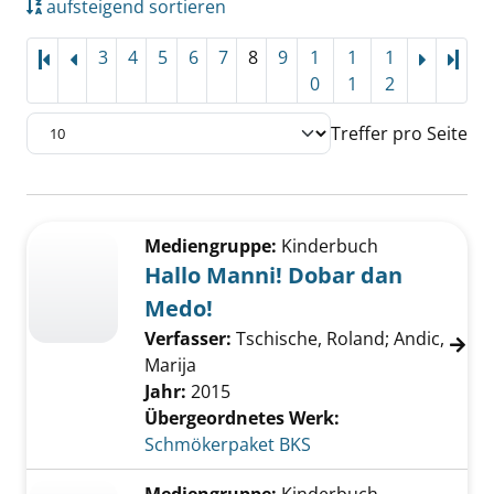
aufsteigend sortieren
3
4
5
6
7
8
9
1
1
1
Letz
0
1
2
Treffer pro Seite
Suchergebnis
Zu den Suchfiltern springen
Mediengruppe:
Kinderbuch
Hallo Manni! Dobar dan
Medo!
Verfasser:
Tschische, Roland
;
Andic,
Marija
Jahr:
2015
Übergeordnetes Werk:
Schmökerpaket BKS