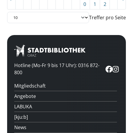
0
1
2
Treffer pro Seite
Hotline (Mo-Fr 9 bis 17 Uhr): 0316 872-
800
Mitgliedschaft
Angebote
LABUKA
[kju:b]
News