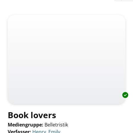
Book lovers
Mediengruppe:
Belletristik
Verfasser:
Suche nach diesem Verfasser
Henry, Emily