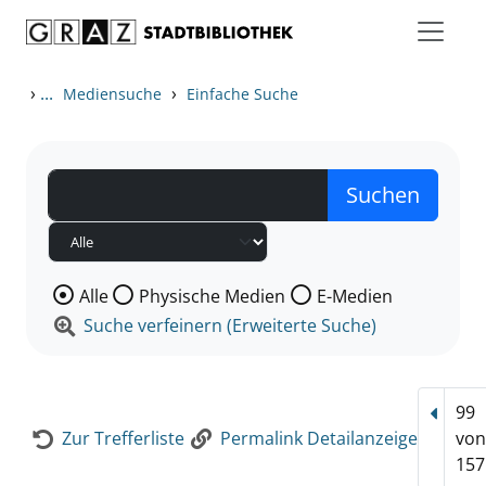
Zum Inhalt springen
Zur Detailanzeige springen
›
...
›
Mediensuche
Einfache Suche
Wählen Sie die Medienart nach der Sie suchen wollen
Alle
Physische Medien
E-Medien
Suche verfeinern (Erweiterte Suche)
99
Vorhe
Zur Trefferliste
Permalink Detailanzeige
vo
157