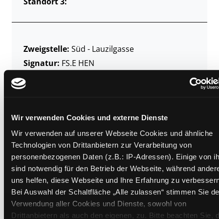
Standort 3:
Zweigstelle:
Süd - Lauzilgasse
Signatur:
FS.E HEN
Standort 2:
Ausleihe
Status:
Entliehen
Vorbestellungen:
0
Wir verwenden Cookies und externe Dienste
Mediengruppe:
Belletristik
Frist:
19.08.2026
Wir verwenden auf unserer Webseite Cookies und ähnliche
Technologien von Drittanbietern zur Verarbeitung von
Barcode:
2307SB00963
personenbezogenen Daten (z.B.: IP-Adressen). Einige von i
Standort 3:
sind notwendig für den Betrieb der Webseite, während ander
uns helfen, diese Webseite und Ihre Erfahrung zu verbessern
Bei Auswahl der Schaltfläche „Alle zulassen“ stimmen Sie de
Verwendung aller Cookies und Dienste, sowohl von
Zweigstelle:
West - Eggenberg
Drittanbietern als auch den eigenen, zu. Bitte beachten Sie, 