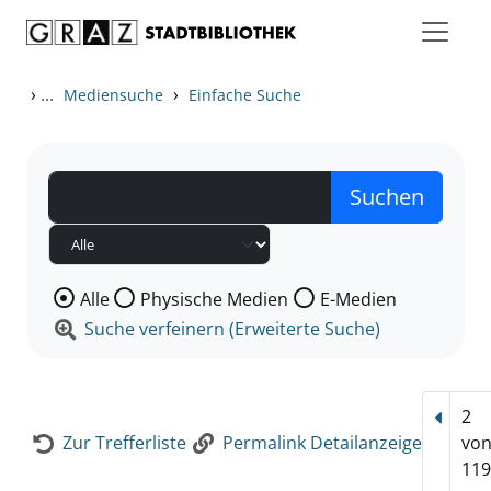
Zum Inhalt springen
Zur Detailanzeige springen
›
...
›
Mediensuche
Einfache Suche
Wählen Sie die Medienart nach der Sie suchen wollen
Alle
Physische Medien
E-Medien
Suche verfeinern (Erweiterte Suche)
2
Vorhe
Zur Trefferliste
Permalink Detailanzeige
vo
119