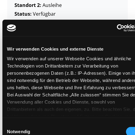
Standort 2:
Ausleihe
Status:
Verfügbar
Vorbestellungen:
0
Mediengruppe:
Kinderbuch
Frist:
Barcode:
2309SB02705
Wir verwenden Cookies und externe Dienste
Standort 3:
Wir verwenden auf unserer Webseite Cookies und ähnliche
Technologien von Drittanbietern zur Verarbeitung von
personenbezogenen Daten (z.B.: IP-Adressen). Einige von i
sind notwendig für den Betrieb der Webseite, während ander
Zweigstelle:
Gösting
uns helfen, diese Webseite und Ihre Erfahrung zu verbessern
Bei Auswahl der Schaltfläche „Alle zulassen“ stimmen Sie de
Signatur:
JD.JG KIN
Verwendung aller Cookies und Dienste, sowohl von
Standort 2:
Ausleihe
Drittanbietern als auch den eigenen, zu. Bitte beachten Sie, 
Status:
Verfügbar
bei Verwendung von Diensten und Setzen von Cookies von
Vorbestellungen:
0
Drittanbietern, eine Verarbeitung in unsicheren Drittländern
Einwilligungsauswahl
Mediengruppe:
Kinderbuch
(Länder außerhalb des EWR ohne adäquates
Notwendig