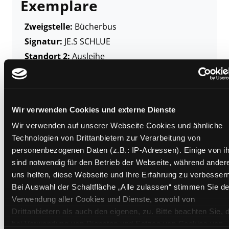
Exemplare
Zweigstelle:
Bücherbus
Signatur:
JE.S SCHLUE
Standort 2:
Ausleihe
Status:
Entliehen
Vorbestellungen:
0
Mediengruppe:
Kinderbuch
Wir verwenden Cookies und externe Dienste
Frist:
03.12.2026
Wir verwenden auf unserer Webseite Cookies und ähnliche
Barcode:
2611SB00943
Technologien von Drittanbietern zur Verarbeitung von
Standort 3:
personenbezogenen Daten (z.B.: IP-Adressen). Einige von i
sind notwendig für den Betrieb der Webseite, während ander
uns helfen, diese Webseite und Ihre Erfahrung zu verbessern
Bei Auswahl der Schaltfläche „Alle zulassen“ stimmen Sie de
Zweigstelle:
Ost - Schillerstraße
Verwendung aller Cookies und Dienste, sowohl von
Signatur:
JE.S SCHLUE
Drittanbietern als auch den eigenen, zu. Bitte beachten Sie, 
Standort 2:
Ausleihe
bei Verwendung von Diensten und Setzen von Cookies von