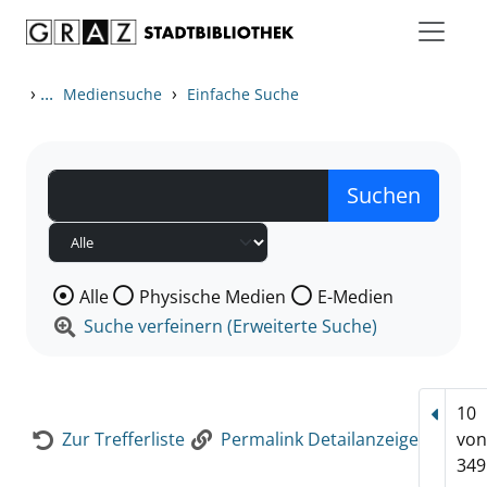
Zum Inhalt springen
Zur Detailanzeige springen
›
...
›
Mediensuche
Einfache Suche
Wählen Sie die Medienart nach der Sie suchen wollen
Alle
Physische Medien
E-Medien
Suche verfeinern (Erweiterte Suche)
10
Vorhe
Zur Trefferliste
Permalink Detailanzeige
vo
349