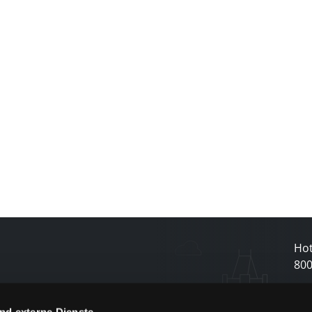
Hot
80
nd externe Dienste