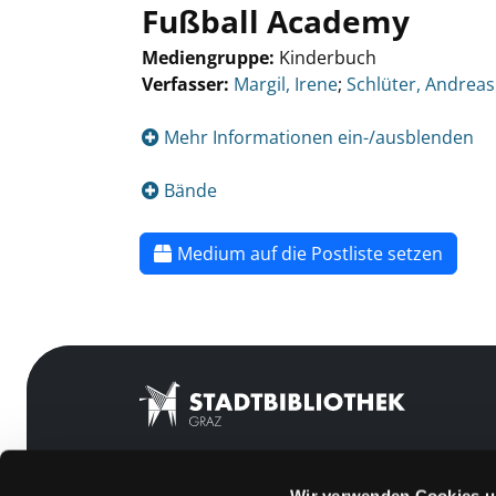
Fußball Academy
Mediengruppe:
Kinderbuch
Verfasser:
Margil, Irene
;
Schlüter, Andreas
Mehr Informationen ein-/ausblenden
Bände
Medium auf die Postliste setzen
Wir verwenden Cookies u