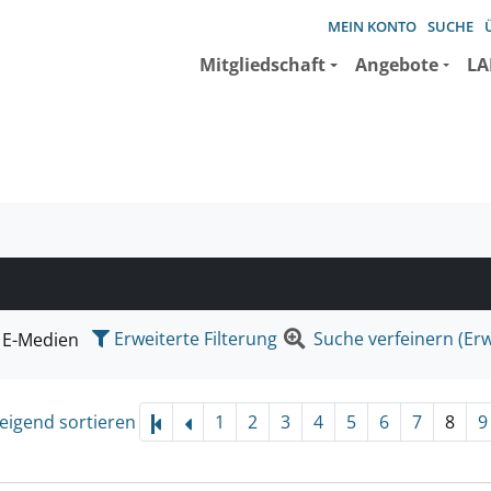
MEIN KONTO
SUCHE
Mitgliedschaft
Angebote
LA
e suchen wollen.
Erweiterte Filterung
Suche verfeinern (Erw
E-Medien
eigend sortieren
1
2
3
4
5
6
7
8
9