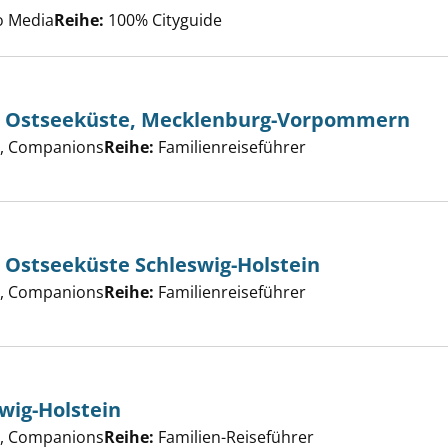
er
o Media
Reihe:
100% Cityguide
er Ostseeküste, Mecklenburg-Vorpommern
er
, Companions
Reihe:
Familienreiseführer
n-Reiseführer Ostseeküste, Mecklenburg-Vorpommern anzei
 Ostseeküste Schleswig-Holstein
-Reiseführer Ostseeküste Schleswig-Holstein anzeigen
er
, Companions
Reihe:
Familienreiseführer
wig-Holstein
üste Schleswig-Holstein anzeigen
er
, Companions
Reihe:
Familien-Reiseführer