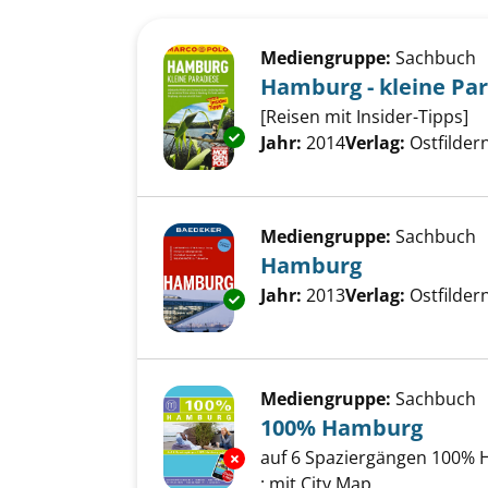
Suchergebnis
Zu den Suchfiltern springen
Mediengruppe:
Sachbuch
Hamburg - kleine Pa
[Reisen mit Insider-Tipps]
Exemplar-Details von Hamburg 
Suche nach diesem Verfass
Jahr:
2014
Verlag:
Ostfilde
Mediengruppe:
Sachbuch
Hamburg
Suche nach diesem Verfass
Jahr:
2013
Verlag:
Ostfilder
Exemplar-Details von Hamburg
Mediengruppe:
Sachbuch
100% Hamburg
auf 6 Spaziergängen 100% 
Exemplar-Details von 100% H
; mit City Map