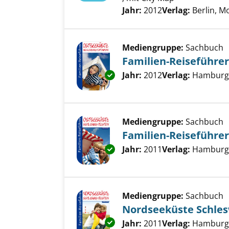
Suche nach diesem Verfass
Jahr:
2012
Verlag:
Berlin, M
Mediengruppe:
Sachbuch
Familien-Reiseführ
Suche nach diesem Verfass
Jahr:
2012
Verlag:
Hamburg
Exemplar-Details von Familie
Mediengruppe:
Sachbuch
Familien-Reiseführer
Exemplar-Details von Familien
Suche nach diesem Verfass
Jahr:
2011
Verlag:
Hamburg
Mediengruppe:
Sachbuch
Nordseeküste Schles
Exemplar-Details von Nordseek
Suche nach diesem Verfass
Jahr:
2011
Verlag:
Hamburg