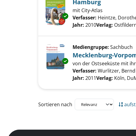
Hamburg
mit City-Atlas
Exemplar-Details von Hamburg
Verfasser:
Heintze, Doroth
Jahr:
2010
Verlag:
Ostfilde
Mediengruppe:
Sachbuch
Mecklenburg-Vorpo
Exemplar-Details von Meckle
von der Ostseeküste mit i
Verfasser:
Wurlitzer, Bernd
Jahr:
2011
Verlag:
Köln, Du
Zu den Suchfiltern springen
Sortieren nach
aufst