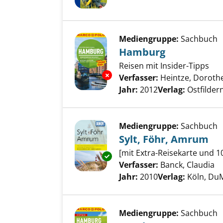
Mediengruppe:
Sachbuch
Hamburg
Reisen mit Insider-Tipps
Exemplar-Details von Hamburg
Verfasser:
Heintze, Doroth
Jahr:
2012
Verlag:
Ostfilde
Mediengruppe:
Sachbuch
Sylt, Föhr, Amrum
[mit Extra-Reisekarte und 
Exemplar-Details von Sylt, Fö
Verfasser:
Banck, Claudia
Su
Jahr:
2010
Verlag:
Köln, Du
Mediengruppe:
Sachbuch