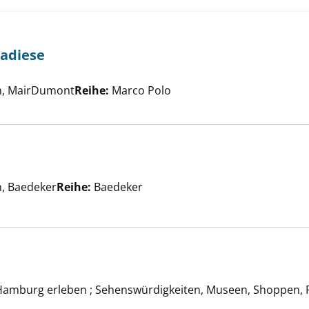
radiese
- kleine Paradiese anzeigen
er
rn, MairDumont
Reihe:
Marco Polo
er
n, Baedeker
Reihe:
Baedeker
 anzeigen
Hamburg erleben ; Sehenswürdigkeiten, Museen, Shoppen, 
amburg anzeigen