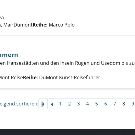
 anzeigen
ea
Suche nach diesem Verfasser
rn, MairDumont
Reihe:
Marco Polo
mmern
nburg-Vorpommern anzeigen
hren Hansestädten und den Inseln Rügen und Usedom bis zu
Suche nach diesem Verfasser
Mont Reise
Reihe:
DuMont Kunst-Reiseführer
eigend sortieren
1
2
3
4
5
6
7
8
9