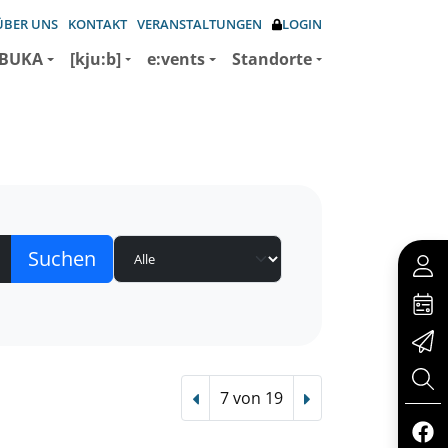
ÜBER UNS
KONTAKT
VERANSTALTUNGEN
LOGIN
BUKA
[kju:b]
e:vents
Standorte
7 von 19
Vorheriger Treffer
Nächster Treffer