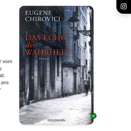
er vom
u
at.
 ans
r