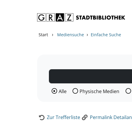
Zum Inhalt springen
Zur Detailanzeige springen
›
›
Start
Mediensuche
Einfache Suche
Wählen Sie die Medienart nach der Si
Alle
Physische Medien
Zur Trefferliste
Permalink Detailan