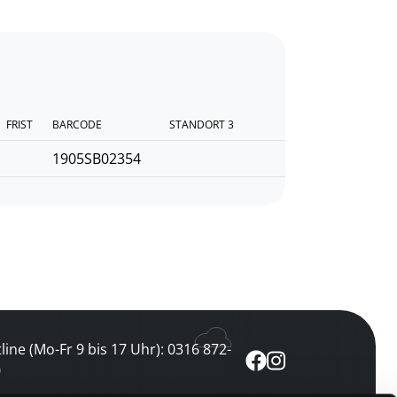
FRIST
BARCODE
STANDORT 3
1905SB02354
line (Mo-Fr 9 bis 17 Uhr): 0316 872-
0