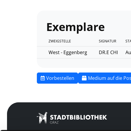
Exemplare
ZWEIGSTELLE
SIGNATUR
ST
West - Eggenberg
DR.E CHI
Au
Vorbestellen
Medium auf die Pos