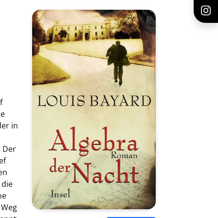
f
ie
er in
: Der
ef
en
 die
ne
n Weg