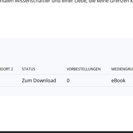
ialen Wissenschaftler und einer Liebe, die keine Grenzen k
NDORT 2
STATUS
VORBESTELLUNGEN
MEDIENGRU
Zum Download
0
eBook