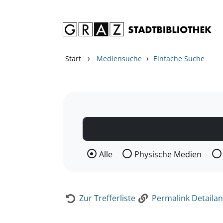
Zum Inhalt springen
Zur Detailanzeige springen
›
›
Start
Mediensuche
Einfache Suche
Wählen Sie die Medienart nach der Si
Alle
Physische Medien
Zur Trefferliste
Permalink Detailan