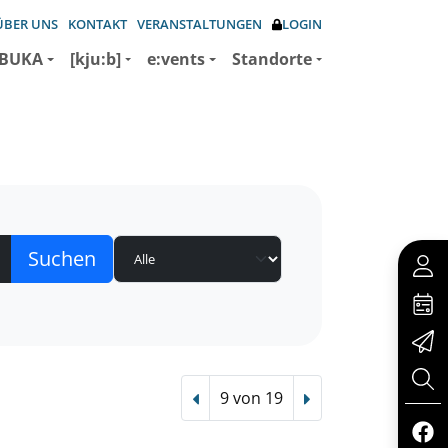
ÜBER UNS
KONTAKT
VERANSTALTUNGEN
LOGIN
BUKA
[kju:b]
e:vents
Standorte
9 von 19
Vorheriger Treffer
Nächster Treffer