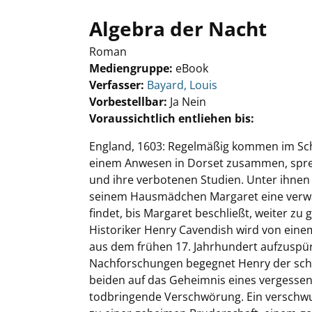
Algebra der Nacht
Roman
Mediengruppe:
eBook
Verfasser:
Suche nach diesem Verfasser
Bayard, Louis
Vorbestellbar:
Ja
Nein
Voraussichtlich entliehen bis:
England, 1603: Regelmäßig kommen im Schu
einem Anwesen in Dorset zusammen, sprec
und ihre verbotenen Studien. Unter ihnen
seinem Hausmädchen Margaret eine verwan
findet, bis Margaret beschließt, weiter zu
Historiker Henry Cavendish wird von einem
aus dem frühen 17. Jahrhundert aufzuspüre
Nachforschungen begegnet Henry der schön
beiden auf das Geheimnis eines vergessen
todbringende Verschwörung. Ein verschwu