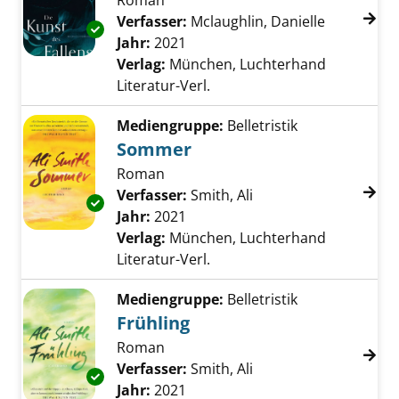
Roman
Verfasser:
Mclaughlin, Danielle
Suche nach
Exemplar-Details von Die Kunst des Fallens 
Jahr:
2021
Verlag:
München, Luchterhand
Literatur-Verl.
Mediengruppe:
Belletristik
Sommer
Roman
Verfasser:
Smith, Ali
Suche nach diesem V
Exemplar-Details von Sommer anzeigen
Jahr:
2021
Verlag:
München, Luchterhand
Literatur-Verl.
Mediengruppe:
Belletristik
Frühling
Roman
Verfasser:
Smith, Ali
Suche nach diesem V
Exemplar-Details von Frühling anzeigen
Jahr:
2021