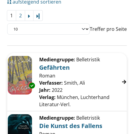
aufsteigend sortieren
1
2
Letzte Seite
Treffer pro Seite
Suchergebnis
Zu den Suchfiltern springen
Mediengruppe:
Belletristik
Gefährten
Roman
Verfasser:
Smith, Ali
Suche nach diesem V
Exemplar-Details von Gefährten anzeigen
Jahr:
2022
Verlag:
München, Luchterhand
Literatur-Verl.
Mediengruppe:
Belletristik
Die Kunst des Fallens