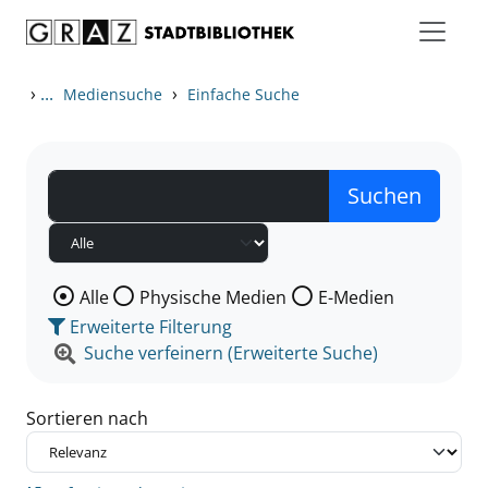
Zum Inhalt springen
Zu den Suchfiltern springen
Zur Trefferliste springen
›
...
›
Mediensuche
Einfache Suche
Wählen Sie die Medienart nach der Sie suchen wollen
Alle
Physische Medien
E-Medien
Erweiterte Filterung
Suche verfeinern (Erweiterte Suche)
Sortieren nach