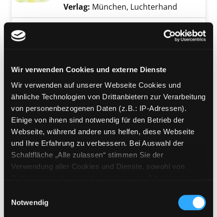
Verlag:
München, Luchterhand
Mediengruppe:
Sachbuch
Die Kunst des Ausruhens
wie man echte Erholung findet
Verfasser:
Hammond, Claudia
Suche nach
Exemplar-Details von Die Kunst des Ausruhe
Wir verwenden Cookies und externe Dienste
Jahr:
2021
Wir verwenden auf unserer Webseite Cookies und
Verlag:
Köln, DuMont Buch-Verl.
ähnliche Technologien von Drittanbietern zur Verarbeitung
von personenbezogenen Daten (z.B.: IP-Adressen).
Mediengruppe:
Belletristik
Einige von ihnen sind notwendig für den Betrieb der
Winter
Webseite, während andere uns helfen, diese Webseite
Roman
und Ihre Erfahrung zu verbessern. Bei Auswahl der
Verfasser:
Smith, Ali
Suche nach diesem V
Exemplar-Details von Winter anzeigen
Schaltfläche „Alle zulassen“ stimmen Sie der
Jahr:
2020
Verwendung aller Cookies und Dienste, sowohl von
Verlag:
München, Luchterhand
Drittanbietern als auch den eigenen, zu. Bitte beachten
Sie, dass bei Verwendung von Diensten und Setzen von
Einwilligungsauswahl
Mediengruppe:
Belletristik
Cookies von Drittanbietern, eine Verarbeitung in
Notwendig
Das Echo der Wahrheit
unsicheren Drittländern (Länder außerhalb des EWR