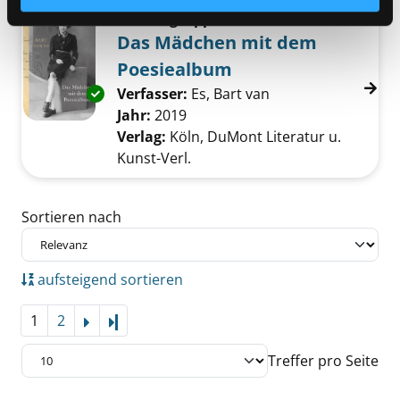
Mediengruppe:
Belletristik
Das Mädchen mit dem
Poesiealbum
Exemplar-Details von Das Mädchen mit dem 
Verfasser:
Es, Bart van
Suche nach diesem
Jahr:
2019
Verlag:
Köln, DuMont Literatur u.
Kunst-Verl.
Zu den Suchfiltern springen
Sortieren nach
aufsteigend sortieren
1
2
Letzte Seite
Treffer pro Seite