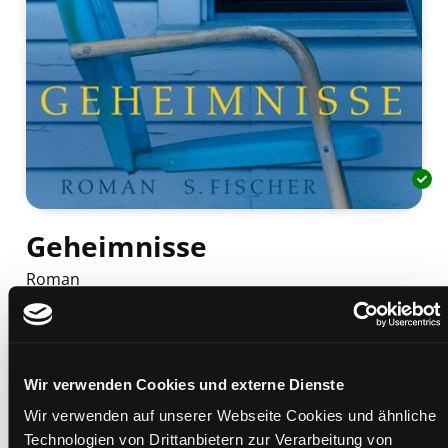
Geheimnisse
Roman
Mediengruppe:
Belletristik
Verfasser:
Suche nach diesem Verfasser
Oates, Joyce Carol
Beschreibung ein-/ausblenden
Wir verwenden Cookies und externe Dienste
Mehr Informationen ein-/ausblenden
Wir verwenden auf unserer Webseite Cookies und ähnliche
Technologien von Drittanbietern zur Verarbeitung von