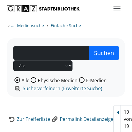
Zum Inhalt springen
Zur Detailanzeige springen
›
...
›
Mediensuche
Einfache Suche
Wählen Sie die Medienart nach der Sie suchen wollen
Alle
Physische Medien
E-Medien
Suche verfeinern (Erweiterte Suche)
19
Vorhe
Zur Trefferliste
Permalink Detailanzeige
vo
19