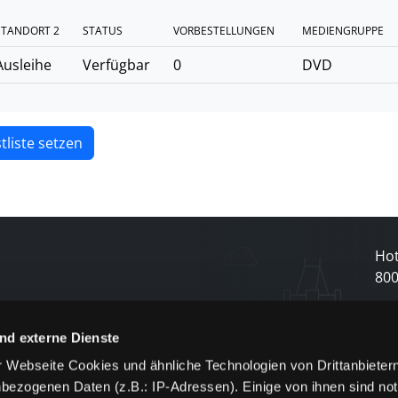
STANDORT 2
STATUS
VORBESTELLUNGEN
MEDIENGRUPPE
Ausleihe
Verfügbar
0
DVD
tliste setzen
Hot
80
N
nd externe Dienste
 Webseite Cookies und ähnliche Technologien von Drittanbieter
und
bezogenen Daten (z.B.: IP-Adressen). Einige von ihnen sind not