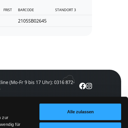
FRIST
BARCODE
STANDORT 3
2105SB02645
line (Mo-Fr 9 bis 17 Uhr): 0316 872-
0
ewsletter abonnieren
Alle zulassen
n zur
 keine Veranstaltung verpassen
wendig für