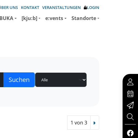
ÜBER UNS
KONTAKT
VERANSTALTUNGEN
LOGIN
BUKA
[kju:b]
e:vents
Standorte
1 von 3
Nächster Treffer