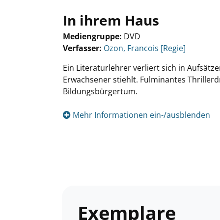
In ihrem Haus
Mediengruppe:
DVD
Verfasser:
Suche nach diesem Verfasser
Ozon, Francois [Regie]
Ein Literaturlehrer verliert sich in Aufsätz
Erwachsener stiehlt. Fulminantes Thrille
Bildungsbürgertum.
Mehr Informationen ein-/ausblenden
Exemplare