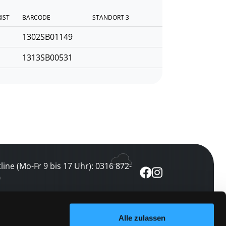
RIST
BARCODE
STANDORT 3
1302SB01149
1313SB00531
line (Mo-Fr 9 bis 17 Uhr): 0316 872-
0
ewsletter abonnieren
Alle zulassen