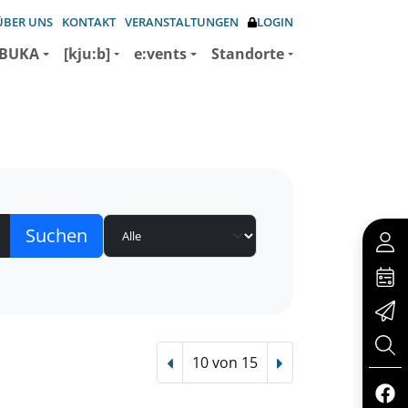
ÜBER UNS
KONTAKT
VERANSTALTUNGEN
LOGIN
BUKA
[kju:b]
e:vents
Standorte
10 von 15
Vorheriger Treffer
Nächster Treffer