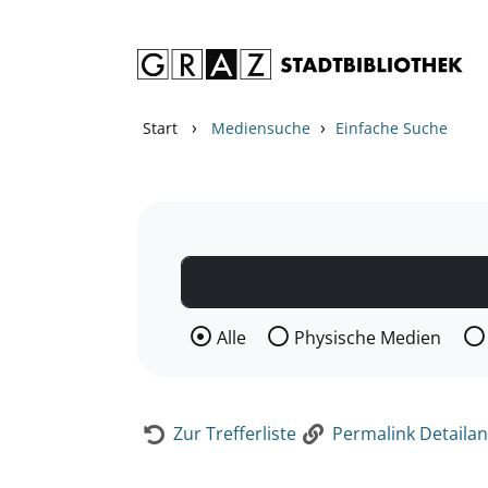
Zum Inhalt springen
Zur Detailanzeige springen
›
›
Start
Mediensuche
Einfache Suche
Wählen Sie die Medienart nach der Si
Alle
Physische Medien
Zur Trefferliste
Permalink Detailan