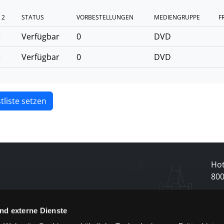
 2
STATUS
VORBESTELLUNGEN
MEDIENGRUPPE
F
e
Verfügbar
0
DVD
e
Verfügbar
0
DVD
tliste setzen
Hot
80
N
nd externe Dienste