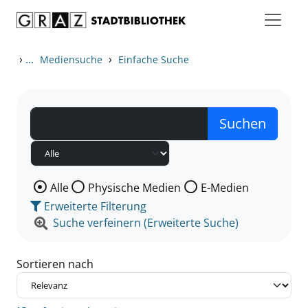
Zum Inhalt springen
Zu den Suchfiltern springen
Zur Trefferliste springen
›
...
›
Mediensuche
Einfache Suche
Wählen Sie die Medienart nach der Sie suchen wollen
Alle
Physische Medien
E-Medien
Erweiterte Filterung
Suche verfeinern (Erweiterte Suche)
Sortieren nach