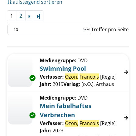
aufsteigend sortieren
1
2
Letzte Seite
Treffer pro Seite
Suchergebnis
Zu den Suchfiltern springen
Mediengruppe:
DVD
Swimming Pool
Verfasser:
Ozon,
Francois
[Regie]
Suche na
Exemplar-Details von Swimming Pool anzeig
Jahr:
2019
Verlag:
[o.O.], Arthaus
Mediengruppe:
DVD
Mein fabelhaftes
Verbrechen
Exemplar-Details von Mein fabelhaftes Verb
Verfasser:
Ozon,
Francois
[Regie]
Suche na
Jahr:
2023