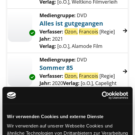
Verlag:
[o.O.], Weltkino Filmverleih
Mediengruppe:
DVD
Alles ist gutgegangen
Verfasser:
Ozon,
Francois
[Regie]
Suche na
Exemplar-Details von Alles ist gutgegangen 
Jahr:
2021
Verlag:
[o.O.], Alamode Film
Mediengruppe:
DVD
Sommer 85
Verfasser:
Ozon,
Francois
[Regie]
Suche na
Exemplar-Details von Sommer 85 anzeigen
Jahr:
2020
Verlag:
[o.O.], Capelight
Mediengruppe:
DVD
Gelobt sei Gott
Verfasser:
Ozon,
Francois
[Regie]
Suche na
Exemplar-Details von Gelobt sei Gott anzeig
Wir verwenden Cookies und externe Dienste
Jahr:
2018
Wir verwenden auf unserer Webseite Cookies und
Verlag:
[o.O.], Pandora Film
ähnliche Technologien von Drittanbietern zur Verarbeitung