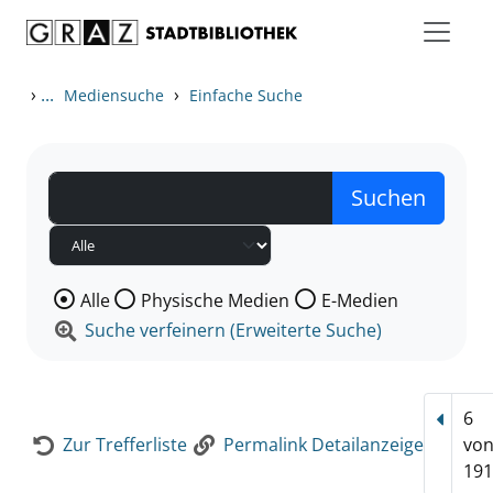
Zum Inhalt springen
Zur Detailanzeige springen
›
...
›
Mediensuche
Einfache Suche
Wählen Sie die Medienart nach der Sie suchen wollen
Alle
Physische Medien
E-Medien
Suche verfeinern (Erweiterte Suche)
6
Vorhe
Zur Trefferliste
Permalink Detailanzeige
vo
191