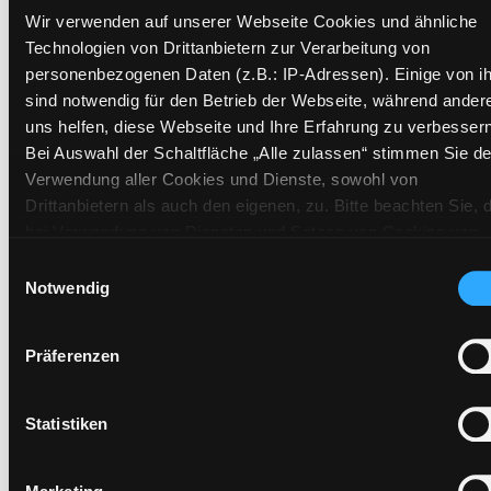
Standort 2:
Ausleihe
Wir verwenden auf unserer Webseite Cookies und ähnliche
Status:
Verfügbar
Technologien von Drittanbietern zur Verarbeitung von
Vorbestellungen:
0
personenbezogenen Daten (z.B.: IP-Adressen). Einige von i
Mediengruppe:
Zeitschriften
sind notwendig für den Betrieb der Webseite, während ander
uns helfen, diese Webseite und Ihre Erfahrung zu verbessern
Frist:
Bei Auswahl der Schaltfläche „Alle zulassen“ stimmen Sie de
Barcode:
2409SB02003
Verwendung aller Cookies und Dienste, sowohl von
Standort 3:
Drittanbietern als auch den eigenen, zu. Bitte beachten Sie, 
bei Verwendung von Diensten und Setzen von Cookies von
Drittanbietern, eine Verarbeitung in unsicheren Drittländern
Einwilligungsauswahl
Vorbestellen
(Länder außerhalb des EWR ohne adäquates
Notwendig
Datenschutzniveau) stattfinden kann. In diesem Zusammen
Medium auf die Postliste setzen
können aktuell Risiken für Betroffene nicht vollständig
Präferenzen
ausgeschlossen werden. Eine Verarbeitung durch solche
Cookies oder Dienste erfolgt nur, wenn Sie die jeweilige
Einwilligung erteilen („Auswahl erlauben“) oder auf die
Statistiken
Schaltfläche „Alle zulassen“ klicken. Unter dem Punkt „Detai
zeigen“ finden Sie Erklärungen zu den verschiedenen Katego