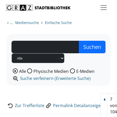
Zum Inhalt springen
Zur Detailanzeige springen
›
...
›
Mediensuche
Einfache Suche
Wählen Sie die Medienart nach der Sie suchen wollen
Alle
Physische Medien
E-Medien
Suche verfeinern (Erweiterte Suche)
7
Vorhe
Zur Trefferliste
Permalink Detailanzeige
vo
104