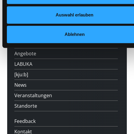
Auswahl erlauben
Hotline (Mo-Fr 9 bis 17 Uhr): 0316 872-
800
Ablehnen
Mitgliedschaft
Angebote
LABUKA
[kju:b]
News
Veranstaltungen
Standorte
Feedback
Kontakt