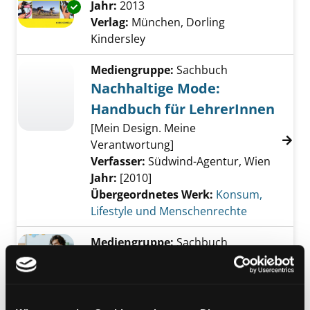
Jahr:
2013
Exemplar-Details von Bike-Reparatur-Handb
Verlag:
München, Dorling
Kindersley
Mediengruppe:
Sachbuch
Nachhaltige Mode:
Handbuch für LehrerInnen
[Mein Design. Meine
Verantwortung]
Verfasser:
Südwind-Agentur, Wien
Jahr:
[2010]
Übergeordnetes Werk:
Konsum,
Lifestyle und Menschenrechte
Mediengruppe:
Sachbuch
Das große Handbuch für
Erwachsene mit ADHS
Exemplar-Details von Das große Handbuch f
Verfasser:
Barkley, Russel A.
Suche nach d