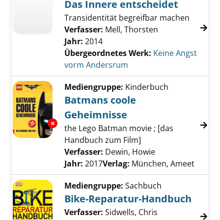
Das Innere entscheidet
Transidentität begreifbar machen
Verfasser:
Mell, Thorsten
Jahr:
2014
Übergeordnetes Werk:
Keine Angst
vorm Andersrum
Mediengruppe:
Kinderbuch
Batmans coole
Geheimnisse
Exemplar-Details von Batmans coole Geheim
the Lego Batman movie ; [das
Handbuch zum Film]
Verfasser:
Dewin, Howie
Suche nach diese
Jahr:
2017
Verlag:
München, Ameet
Mediengruppe:
Sachbuch
Bike-Reparatur-Handbuch
Verfasser:
Sidwells, Chris
Suche nach dies