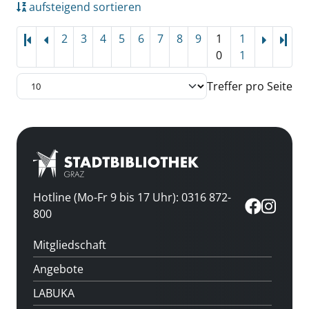
aufsteigend sortieren
2
3
4
5
6
7
8
9
1
1
Letz
0
1
Treffer pro Seite
Hotline (Mo-Fr 9 bis 17 Uhr): 0316 872-
800
Mitgliedschaft
Angebote
LABUKA