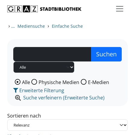
Zum Inhalt springen
Zu den Suchfiltern springen
Zur Trefferliste springen
›
...
›
Mediensuche
Einfache Suche
Wählen Sie die Medienart nach der Sie suchen wollen
Alle
Physische Medien
E-Medien
Erweiterte Filterung
Suche verfeinern (Erweiterte Suche)
Sortieren nach