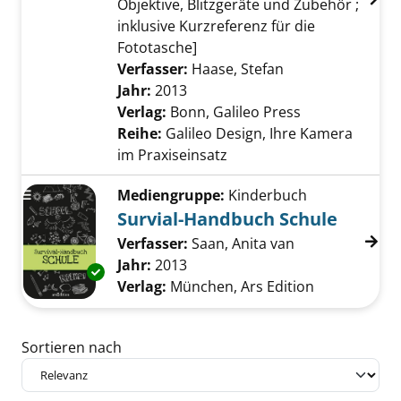
Objektive, Blitzgeräte und Zubehör ;
inklusive Kurzreferenz für die
Fototasche]
Verfasser:
Haase, Stefan
Suche nach dies
Jahr:
2013
Verlag:
Bonn, Galileo Press
Reihe:
Galileo Design, Ihre Kamera
im Praxiseinsatz
Mediengruppe:
Kinderbuch
Survial-Handbuch Schule
Verfasser:
Saan, Anita van
Suche nach die
Jahr:
2013
Exemplar-Details von Survial-Handbuch Schu
Verlag:
München, Ars Edition
Zu den Suchfiltern springen
Sortieren nach