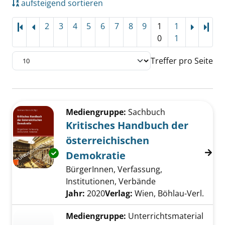
aufsteigend sortieren
2
3
4
5
6
7
8
9
1
1
Letz
0
1
Treffer pro Seite
Suchergebnis
Zu den Suchfiltern springen
Mediengruppe:
Sachbuch
Kritisches Handbuch der
österreichischen
Exemplar-Details von Kritisches Handbuch d
Demokratie
BürgerInnen, Verfassung,
Institutionen, Verbände
Suche nach diesem Verfasser
Jahr:
2020
Verlag:
Wien, Böhlau-Verl.
Mediengruppe:
Unterrichtsmaterial