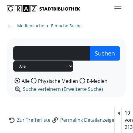
Zum Inhalt springen
Zur Detailanzeige springen
›
...
›
Mediensuche
Einfache Suche
Wählen Sie die Medienart nach der Sie suchen wollen
Alle
Physische Medien
E-Medien
Suche verfeinern (Erweiterte Suche)
10
Vorhe
Zur Trefferliste
Permalink Detailanzeige
vo
213