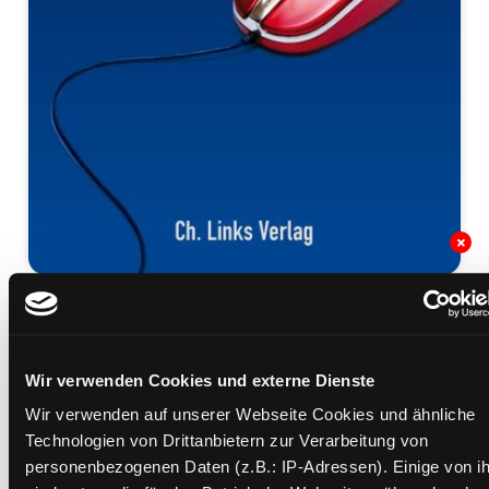
Sexsucht
ein Ratgeber für Betroffene und Angehörige
Mediengruppe:
Sachbuch
Wir verwenden Cookies und externe Dienste
Verfasser:
Suche nach diesem Verfasser
Roth, Kornelius
Wir verwenden auf unserer Webseite Cookies und ähnliche
Technologien von Drittanbietern zur Verarbeitung von
Beschreibung ein-/ausblenden
personenbezogenen Daten (z.B.: IP-Adressen). Einige von i