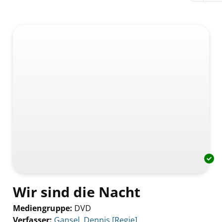
Wir sind die Nacht
Mediengruppe:
DVD
Verfasser:
Suche nach diesem Verfasser
Gansel, Dennis [Regie]