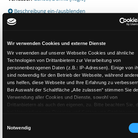
Beschreibung ein-/ausblenden
Mehr Informationen ein-/ausblenden
Wir verwenden Cookies und externe Dienste
Exemplare
Wir verwenden auf unserer Webseite Cookies und ähnliche
Technologien von Drittanbietern zur Verarbeitung von
Zweigstelle:
Mediathek
personenbezogenen Daten (z.B.: IP-Adressen). Einige von i
sind notwendig für den Betrieb der Webseite, während ander
Signatur:
TV.DU WIR
uns helfen, diese Webseite und Ihre Erfahrung zu verbessern
Standort 2:
Ausleihe
Bei Auswahl der Schaltfläche „Alle zulassen“ stimmen Sie de
Status:
Verfügbar
Verwendung aller Cookies und Dienste, sowohl von
Vorbestellungen:
0
Drittanbietern als auch den eigenen, zu. Bitte beachten Sie, 
Mediengruppe:
DVD
bei Verwendung von Diensten und Setzen von Cookies von
Drittanbietern, eine Verarbeitung in unsicheren Drittländern
Frist:
Einwilligungsauswahl
(Länder außerhalb des EWR ohne adäquates
Notwendig
Barcode:
1113SB00704
Datenschutzniveau) stattfinden kann. In diesem Zusammen