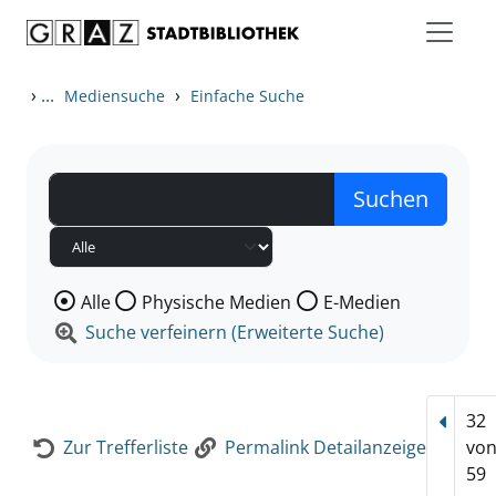
Zum Inhalt springen
Zur Detailanzeige springen
›
...
›
Mediensuche
Einfache Suche
Wählen Sie die Medienart nach der Sie suchen wollen
Alle
Physische Medien
E-Medien
Suche verfeinern (Erweiterte Suche)
32
Vorhe
Zur Trefferliste
Permalink Detailanzeige
vo
59