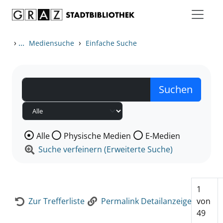
Zum Inhalt springen
Zur Detailanzeige springen
›
...
›
Mediensuche
Einfache Suche
Wählen Sie die Medienart nach der Sie suchen wollen
Alle
Physische Medien
E-Medien
Suche verfeinern (Erweiterte Suche)
1
Zur Trefferliste
Permalink Detailanzeige
von
49