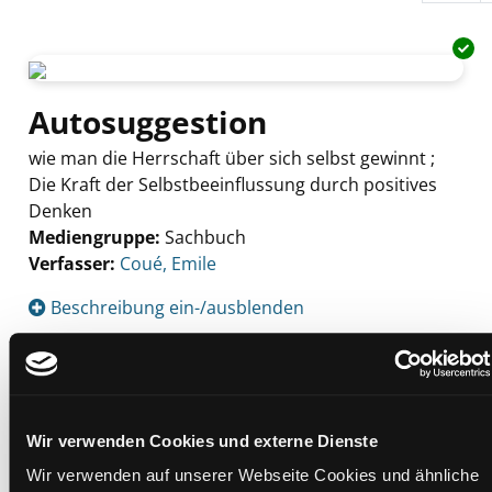
Autosuggestion
wie man die Herrschaft über sich selbst gewinnt ;
Die Kraft der Selbstbeeinflussung durch positives
Denken
Mediengruppe:
Sachbuch
Verfasser:
Suche nach diesem Verfasser
Coué, Emile
Beschreibung ein-/ausblenden
Mehr Informationen ein-/ausblenden
Wir verwenden Cookies und externe Dienste
Exemplare
Wir verwenden auf unserer Webseite Cookies und ähnliche