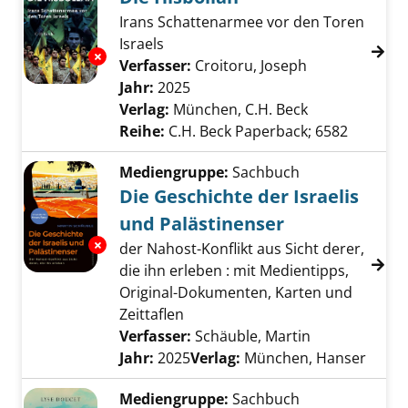
Irans Schattenarmee vor den Toren
Israels
Exemplar-Details von Die Hisbollah anzeigen
Verfasser:
Croitoru, Joseph
Suche nach di
Jahr:
2025
Verlag:
München, C.H. Beck
Reihe:
C.H. Beck Paperback; 6582
Mediengruppe:
Sachbuch
Die Geschichte der Israelis
und Palästinenser
Exemplar-Details von Die Geschichte der Isra
der Nahost-Konflikt aus Sicht derer,
die ihn erleben : mit Medientipps,
Original-Dokumenten, Karten und
Zeittaflen
Verfasser:
Schäuble, Martin
Suche nach di
Jahr:
2025
Verlag:
München, Hanser
Mediengruppe:
Sachbuch