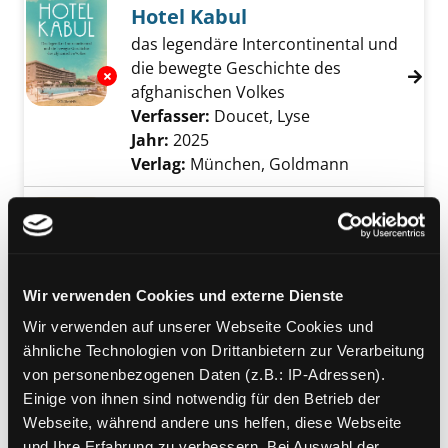
Hotel Kabul
das legendäre Intercontinental und
die bewegte Geschichte des
Exemplar-Details von Hotel Kabul anzeigen
afghanischen Volkes
Verfasser:
Doucet, Lyse
Suche nach diese
Jahr:
2025
Verlag:
München, Goldmann
Mediengruppe:
Sachbuch
Geschichte Israels in der
Antike
Exemplar-Details von Geschichte Israels in d
Verfasser:
Schipper, Bernd U.
Suche nach 
Wir verwenden Cookies und externe Dienste
Jahr:
2023
Wir verwenden auf unserer Webseite Cookies und
Verlag:
München, C.H. Beck
ähnliche Technologien von Drittanbietern zur Verarbeitung
Reihe:
C. H. Beck Wissen; 2887
von personenbezogenen Daten (z.B.: IP-Adressen).
Einige von ihnen sind notwendig für den Betrieb der
Mediengruppe:
Sachbuch
Webseite, während andere uns helfen, diese Webseite
Geschichte Israels
und Ihre Erfahrung zu verbessern. Bei Auswahl der