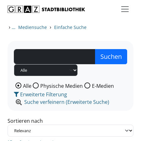
Zum Inhalt springen
Zu den Suchfiltern springen
Zur Trefferliste springen
›
...
›
Mediensuche
Einfache Suche
Wählen Sie die Medienart nach der Sie suchen wollen
Alle
Physische Medien
E-Medien
Erweiterte Filterung
Suche verfeinern (Erweiterte Suche)
Sortieren nach