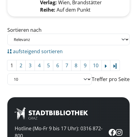
Verlag:
Wien, Brandstätter
Reihe:
Auf dem Punkt
Zu den Suchfiltern springen
Sortieren nach
aufsteigend sortieren
1
2
3
4
5
6
7
8
9
10
Letzte Se
Treffer pro Seite
Hotline (Mo-Fr 9 bis 17 Uhr): 0316 872-
800