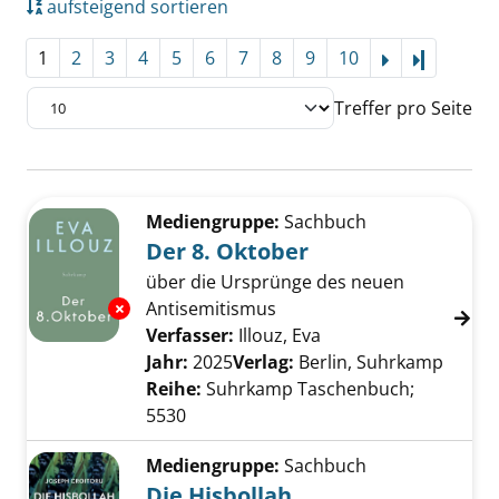
aufsteigend sortieren
1
2
3
4
5
6
7
8
9
10
Letzte Se
Treffer pro Seite
Suchergebnis
Zu den Suchfiltern springen
Mediengruppe:
Sachbuch
Der 8. Oktober
über die Ursprünge des neuen
Exemplar-Details von Der 8. Oktober anzeige
Antisemitismus
Verfasser:
Illouz, Eva
Suche nach diesem V
Jahr:
2025
Verlag:
Berlin, Suhrkamp
Reihe:
Suhrkamp Taschenbuch;
5530
Mediengruppe:
Sachbuch
Die Hisbollah