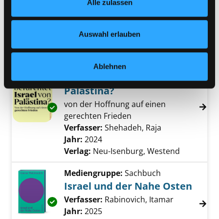
Alle zulassen
jederzeit widerrufen und Ihre Einstellungen verändern.
Geheimoperation Nemesis
Nähere Informationen finden Sie in unserer
Verfasser:
Kofler-Bettschart, Birgit
Suche 
Datenschutzerklärung
und in unserem
Impressum
.
Jahr:
2024
Auswahl erlauben
Verlag:
Wien, Ueberreuter
Mediengruppe:
Sachbuch
Ablehnen
Was befürchtet Israel von
Palästina?
von der Hoffnung auf einen
Exemplar-Details von Was befürchtet Israel v
gerechten Frieden
Verfasser:
Shehadeh, Raja
Suche nach die
Jahr:
2024
Verlag:
Neu-Isenburg, Westend
Mediengruppe:
Sachbuch
Israel und der Nahe Osten
Verfasser:
Rabinovich, Itamar
Suche nach 
Exemplar-Details von Israel und der Nahe Os
Jahr:
2025