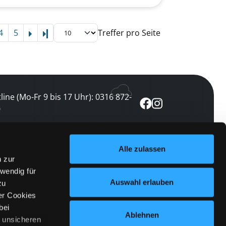
4
5
Treffer pro Seite
Letzte Seite
line (Mo-Fr 9 bis 17 Uhr): 0316 872-
0
ewsletter abonnieren
Alle zulassen
n zur
 keine Veranstaltung verpassen
wendig für
etzt abonnieren
Auswahl erlauben
zu
er Cookies
bei
Ablehnen
n unsicheren