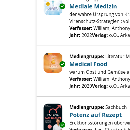
Mediale Medizin
Exemplar-Details von Mediale 
der wahre Ursprung von Kra
Virenschutz-Strategien ; vo
Verfasser:
William, Anthon
Jahr:
2022
Verlag:
o.O., Ark
Mediengruppe:
Literatur 
Medical Food
Exemplar-Details von Medical 
warum Obst und Gemüse als 
Verfasser:
William, Anthon
Jahr:
2020
Verlag:
o.O., Ark
Mediengruppe:
Sachbuch
Potenz auf Rezept
Erektionsstörungen überwi
Exemplar-Details von Potenz a
Verfasser:
Pies, Christoph 