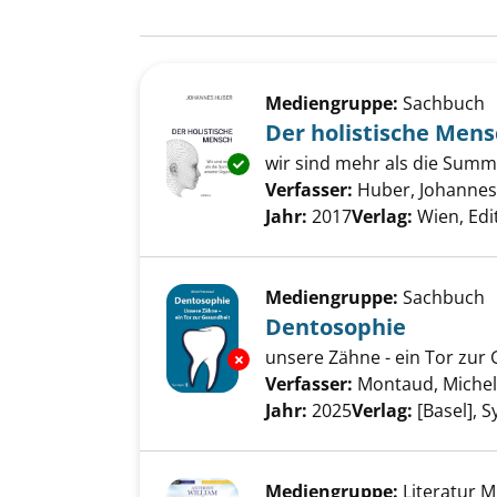
Suchergebnis
Zu den Suchfiltern springen
Mediengruppe:
Sachbuch
Der holistische Men
wir sind mehr als die Sum
Exemplar-Details von Der holi
Verfasser:
Huber, Johannes
Jahr:
2017
Verlag:
Wien, Edi
Mediengruppe:
Sachbuch
Dentosophie
unsere Zähne - ein Tor zur
Exemplar-Details von Dentoso
Verfasser:
Montaud, Michel
Jahr:
2025
Verlag:
[Basel], 
Mediengruppe:
Literatur 