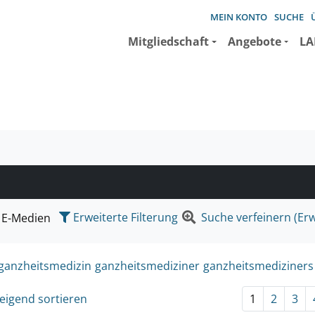
MEIN KONTO
SUCHE
Mitgliedschaft
Angebote
LA
e suchen wollen.
Erweiterte Filterung
Suche verfeinern (Erw
E-Medien
ganzheitsmedizin
ganzheitsmediziner
ganzheitsmediziners
eigend sortieren
1
2
3