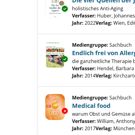
Die vier Quellen der
holistisches Anti-Aging
Exemplar-Details von Die vier 
Verfasser:
Huber, Johannes
Jahr:
2022
Verlag:
Wien, Edi
Mediengruppe:
Sachbuch
Endlich frei von Aller
Exemplar-Details von Endlich fr
die ganzheitliche Therapie
Verfasser:
Hendel, Barbara
Jahr:
2014
Verlag:
Kirchzart
Mediengruppe:
Sachbuch
Medical food
Exemplar-Details von Medical 
warum Obst und Gemüse als 
Verfasser:
William, Anthon
Jahr:
2017
Verlag:
München,