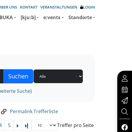
ÜBER UNS
KONTAKT
VERANSTALTUNGEN
LOGIN
BUKA
[kju:b]
e:vents
Standorte
eiterte Suche)
Permalink Trefferliste
4
5
Treffer pro Seite
Letzte Seite