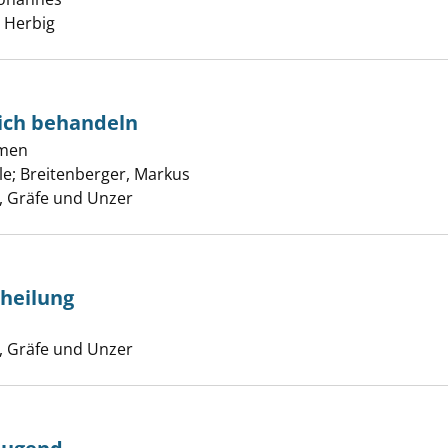
, Herbig
ich behandeln
to ganzheitlich behandeln anzeigen
mmen
le
;
Breitenberger, Markus
Suche nach diesem Verfasser
 Gräfe und Unzer
theilung
h der Selbstheilung anzeigen
Suche nach diesem Verfasser
 Gräfe und Unzer