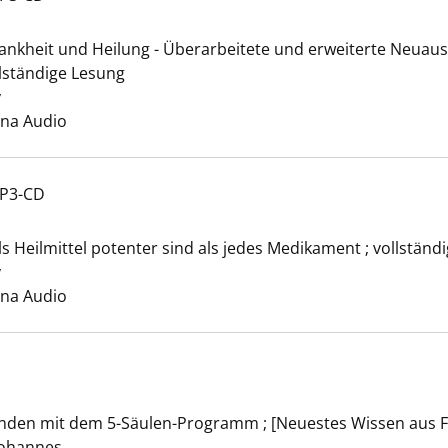
Medizin anzeigen
nkheit und Heilung - Überarbeitete und erweiterte Neuausg
llständige Lesung
y
Suche nach diesem Verfasser
ana Audio
MP3-CD
Food anzeigen
Heilmittel potenter sind als jedes Medikament ; vollständ
y
Suche nach diesem Verfasser
ana Audio
nden mit dem 5-Säulen-Programm ; [Neuestes Wissen aus F
uf Rezept anzeigen
Johannes
Suche nach diesem Verfasser