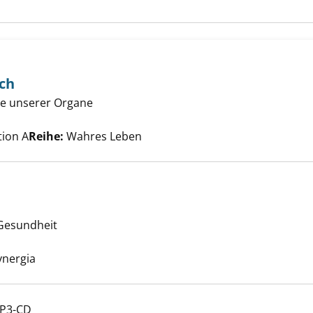
sch
me unserer Organe
stische Mensch anzeigen
Suche nach diesem Verfasser
tion A
Reihe:
Wahres Leben
 Gesundheit
phie anzeigen
Suche nach diesem Verfasser
Synergia
MP3-CD