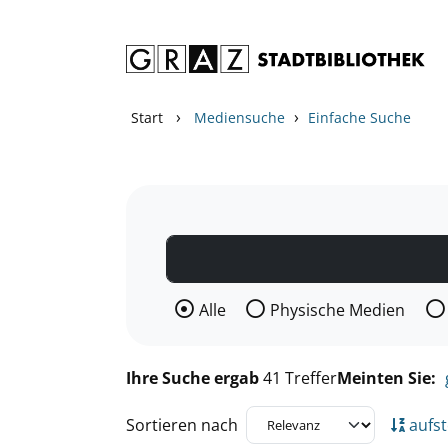
Zum Inhalt springen
Zu den Suchfiltern springen
Zur Trefferliste springen
›
›
Start
Mediensuche
Einfache Suche
Wählen Sie die Medienart nach der Si
Alle
Physische Medien
Ihre Suche ergab
41 Treffer
Meinten Sie:
Sortieren nach
aufst