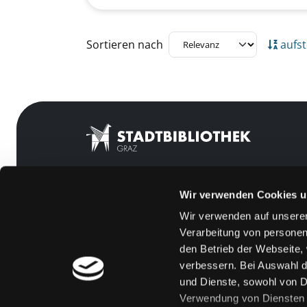
Zu den Suchfiltern springen
Sortieren nach
aufst
Wir verwenden Cookies u
Mitgliedschaft
Feedback
Wir verwenden auf unserer
Angebote
Kontakt
Verarbeitung von personen
LABUKA
Über uns
den Betrieb der Webseite,
verbessern. Bei Auswahl d
[kju:b]
Jobs
und Dienste, sowohl von Dr
News
Medienwunsch
Verwendung von Diensten u