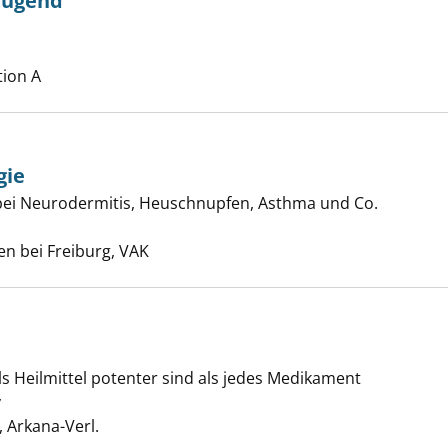
 Jugend
Quellen der Jugend anzeigen
Suche nach diesem Verfasser
tion A
gie
ei von Allergie anzeigen
 bei Neurodermitis, Heuschnupfen, Asthma und Co.
Suche nach diesem Verfasser
en bei Freiburg, VAK
food anzeigen
Heilmittel potenter sind als jedes Medikament
y
Suche nach diesem Verfasser
 Arkana-Verl.