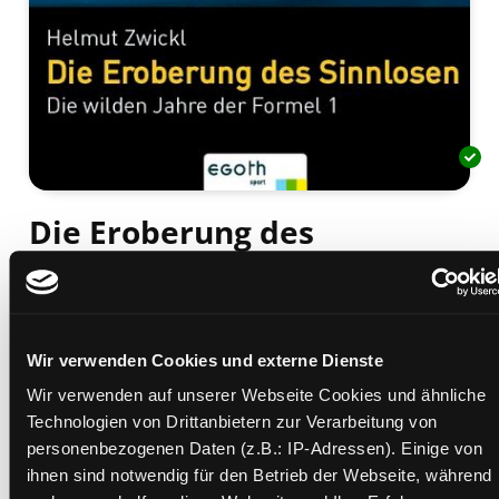
Die Eroberung des
Sinnlosen
die wilden Jahre der Formel 1
Mediengruppe:
Sachbuch
Wir verwenden Cookies und externe Dienste
Verfasser:
Suche nach diesem Verfasser
Zwickl, Helmut
Wir verwenden auf unserer Webseite Cookies und ähnliche
Beschreibung ein-/ausblenden
Technologien von Drittanbietern zur Verarbeitung von
personenbezogenen Daten (z.B.: IP-Adressen). Einige von
Mehr Informationen ein-/ausblenden
ihnen sind notwendig für den Betrieb der Webseite, während