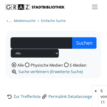
Zum Inhalt springen
Zur Detailanzeige springen
›
...
›
Mediensuche
Einfache Suche
Wählen Sie die Medienart nach der Sie suchen wollen
Alle
Physische Medien
E-Medien
Suche verfeinern (Erweiterte Suche)
6
Vorhe
Zur Trefferliste
Permalink Detailanzeige
vo
11