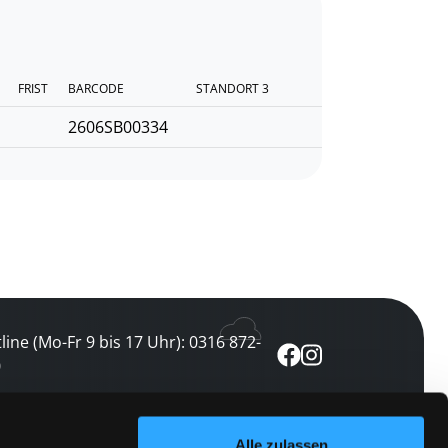
FRIST
BARCODE
STANDORT 3
2606SB00334
line (Mo-Fr 9 bis 17 Uhr): 0316 872-
0
ewsletter abonnieren
Alle zulassen