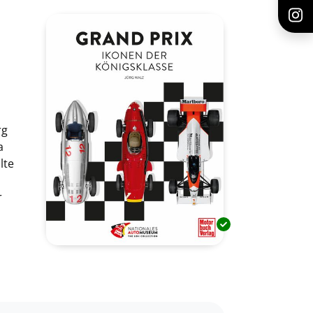
rg
a
lte
r