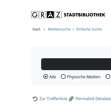
Zum Inhalt springen
Zur Detailanzeige springen
›
›
Start
Mediensuche
Einfache Suche
Wählen Sie die Medienart nach der Si
Alle
Physische Medien
Zur Trefferliste
Permalink Detailan