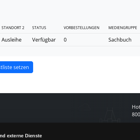
STANDORT 2
STATUS
VORBESTELLUNGEN
MEDIENGRUPPE
Ausleihe
Verfügbar
0
Sachbuch
tliste setzen
Hot
80
N
nd externe Dienste