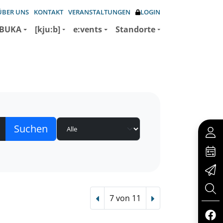
ÜBER UNS
KONTAKT
VERANSTALTUNGEN
LOGIN
BUKA
[kju:b]
e:vents
Standorte
7 von 11
Vorheriger Treffer
Nächster Treffer