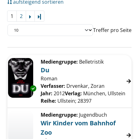
aufsteigend sortieren
1
2
Letzte Seite
Treffer pro Seite
Suchergebnis
Zu den Suchfiltern springen
Mediengruppe:
Belletristik
Du
Roman
Verfasser:
Drvenkar, Zoran
Suche nach di
Exemplar-Details von Du anzeigen
Jahr:
2012
Verlag:
München, Ullstein
Reihe:
Ullstein; 28397
Mediengruppe:
Jugendbuch
Wir Kinder vom Bahnhof
Zoo