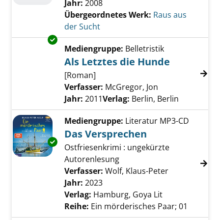
Jahr:
2008
Übergeordnetes Werk:
Raus aus
der Sucht
Exemplar-Details von Als Letztes die Hunde 
Mediengruppe:
Belletristik
Als Letztes die Hunde
[Roman]
Verfasser:
McGregor, Jon
Suche nach dies
Jahr:
2011
Verlag:
Berlin, Berlin
Mediengruppe:
Literatur MP3-CD
Das Versprechen
Exemplar-Details von Das Versprechen anze
Ostfriesenkrimi : ungekürzte
Autorenlesung
Verfasser:
Wolf, Klaus-Peter
Suche nach d
Jahr:
2023
Verlag:
Hamburg, Goya Lit
Reihe:
Ein mörderisches Paar; 01