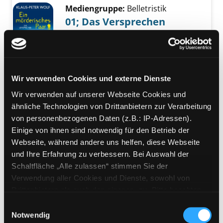
Mediengruppe:
Belletristik
01; Das Versprechen
Suche nach diesem Verfasser
Jahr:
2023
Verlag:
Frankfurt am Main, Fischer
Exemplar-Details von 01; Das Versprechen a
Taschenbuch
Übergeordnetes Werk:
Ein
Wir verwenden Cookies und externe Dienste
mörderisches Paar
Bandangabe:
01
Wir verwenden auf unserer Webseite Cookies und
Reihe:
Fischer; 70755
ähnliche Technologien von Drittanbietern zur Verarbeitung
von personenbezogenen Daten (z.B.: IP-Adressen).
Exemplar-Details von Wir Kinder vom Bahnho
Mediengruppe:
Kinderbuch
Einige von ihnen sind notwendig für den Betrieb der
Wir Kinder vom Bahnhof
Webseite, während andere uns helfen, diese Webseite
und Ihre Erfahrung zu verbessern. Bei Auswahl der
Zoo
Schaltfläche „Alle zulassen“ stimmen Sie der
Suche nach diesem Verfasser
Jahr:
2002
Verwendung aller Cookies und Dienste, sowohl von
Verlag:
München, Omnibus
Drittanbietern als auch den eigenen, zu. Bitte beachten
Exemplar-Details von Wir Kinder vom Bahnho
Sie, dass bei Verwendung von Diensten und Setzen von
Mediengruppe:
Jugendbuch
Einwilligungsauswahl
Cookies von Drittanbietern, eine Verarbeitung in
Notwendig
Wir Kinder vom Bahnhof