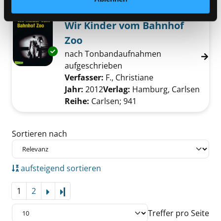
Mediengruppe:
Jugendbuch
Wir Kinder vom Bahnhof
Zoo
Exemplar-Details von Wir Kinder vom Bahnho
nach Tonbandaufnahmen
aufgeschrieben
Verfasser:
F., Christiane
Suche nach diese
Jahr:
2012
Verlag:
Hamburg, Carlsen
Reihe:
Carlsen; 941
Zu den Suchfiltern springen
Sortieren nach
aufsteigend sortieren
1
2
Letzte Seite
Treffer pro Seite