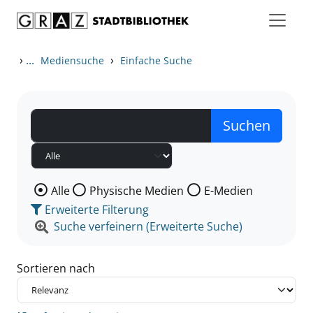
Zum Inhalt springen
Zu den Suchfiltern springen
Zur Trefferliste springen
›
...
›
Mediensuche
Einfache Suche
Wählen Sie die Medienart nach der Sie suchen wollen
Alle
Physische Medien
E-Medien
Erweiterte Filterung
Suche verfeinern (Erweiterte Suche)
Sortieren nach