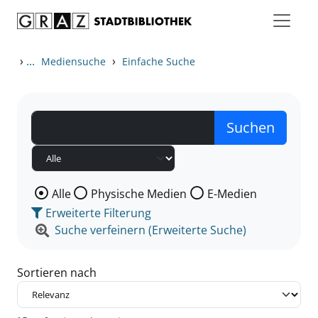
Zum Inhalt springen
Zu den Suchfiltern springen
Zur Trefferliste springen
›
...
›
Mediensuche
Einfache Suche
Wählen Sie die Medienart nach der Sie suchen wollen
Alle
Physische Medien
E-Medien
Erweiterte Filterung
Suche verfeinern (Erweiterte Suche)
Sortieren nach