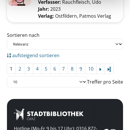
Verfasser:
Rauchfleisch, Udo
Suche nach d
Jahr:
2023
Verlag:
Ostfildern, Patmos Verlag
Zu den Suchfiltern springen
Sortieren nach
aufsteigend sortieren
1
2
3
4
5
6
7
8
9
10
Letzte Se
Treffer pro Seite
Hotline (Mo-Fr 9 bis 17 Uhr): 0316 872-