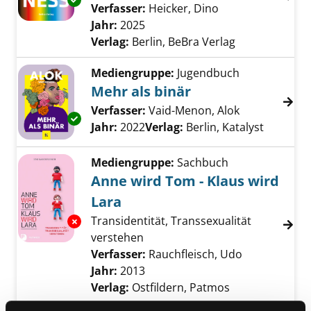
Exemplar-Details von Weltgeschichte der Qu
Verfasser:
Heicker, Dino
Suche nach diese
Jahr:
2025
Verlag:
Berlin, BeBra Verlag
Mediengruppe:
Jugendbuch
Mehr als binär
Verfasser:
Vaid-Menon, Alok
Suche nach d
Exemplar-Details von Mehr als binär anzeige
Jahr:
2022
Verlag:
Berlin, Katalyst
Mediengruppe:
Sachbuch
Anne wird Tom - Klaus wird
Lara
Transidentität, Transsexualität
Exemplar-Details von Anne wird Tom - Klaus 
verstehen
Verfasser:
Rauchfleisch, Udo
Suche nach d
Jahr:
2013
Verlag:
Ostfildern, Patmos