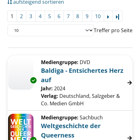
aufsteigend sortieren
1
2
3
4
5
6
7
8
9
10
Letzte Se
Treffer pro Seite
Suchergebnis
Zu den Suchfiltern springen
Mediengruppe:
DVD
Baldiga - Entsichertes Herz
auf
Exemplar-Details von Baldiga - Entsichertes 
Suche nach diesem Verfasser
Jahr:
2024
Verlag:
Deutschland, Salzgeber &
Co. Medien GmbH
Mediengruppe:
Sachbuch
Weltgeschichte der
Queerness