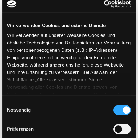
Mediengruppe:
Jugendbuch
Du bist nicht allein!
gesehen werden kann Leben retten
Wir verwenden Cookies und externe Dienste
Verfasser:
Neun, Vanessa
;
Avaris,
Exemplar-Details von Du bist nicht allein! an
Noelle
Suche nach diesem Verfasser
Wir verwenden auf unserer Webseite Cookies und
Jahr:
2025
ähnliche Technologien von Drittanbietern zur Verarbeitung
Verlag:
Ahrensburg, tredition
von personenbezogenen Daten (z.B.: IP-Adressen).
Einige von ihnen sind notwendig für den Betrieb der
Mediengruppe:
Belletristik
Webseite, während andere uns helfen, diese Webseite
Image
und Ihre Erfahrung zu verbessern. Bei Auswahl der
Roman
Schaltfläche „Alle zulassen“ stimmen Sie der
Verfasser:
Mausolf, Svea
Suche nach dies
Verwendung aller Cookies und Dienste, sowohl von
Exemplar-Details von Image anzeigen
Jahr:
2025
Verlag:
Berlin, Gutkind
Drittanbietern als auch den eigenen, zu. Bitte beachten
Sie, dass bei Verwendung von Diensten und Setzen von
Einwilligungsauswahl
Cookies von Drittanbietern, eine Verarbeitung in
Mediengruppe:
Belletristik
Notwendig
unsicheren Drittländern (Länder außerhalb des EWR
Ignite my dragon heart
ohne adäquates Datenschutzniveau) stattfinden kann. In
Verfasser:
Bloom, Ela
Suche nach diesem 
Präferenzen
diesem Zusammenhang können aktuell Risiken für
Jahr:
2024
Exemplar-Details von Ignite my dragon heart