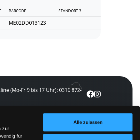
T
BARCODE
STANDORT 3
ME02DD013123
line (Mo-Fr 9 bis 17 Uhr): 0316 872-
0
ewsletter abonnieren
Alle zulassen
n zur
 keine Veranstaltung verpassen
wendig für