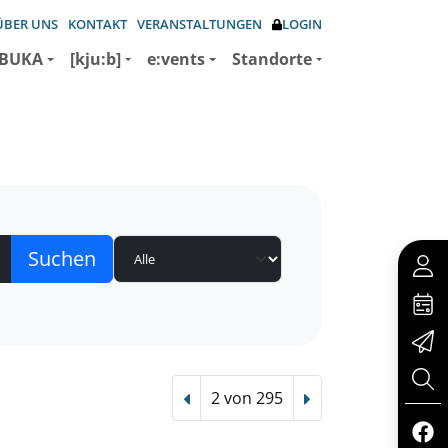
ÜBER UNS
KONTAKT
VERANSTALTUNGEN
LOGIN
BUKA
[kju:b]
e:vents
Standorte
2 von 295
Vorheriger Treffer
Nächster Treffer