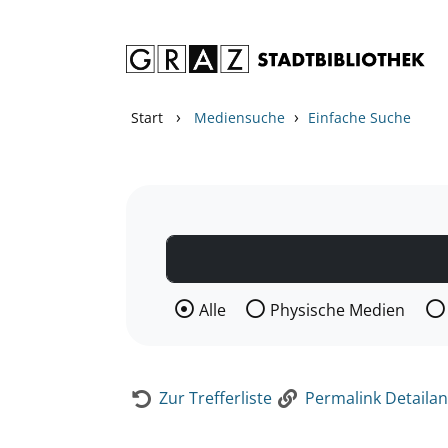
Zum Inhalt springen
Zur Detailanzeige springen
›
›
Start
Mediensuche
Einfache Suche
Wählen Sie die Medienart nach der Si
Alle
Physische Medien
Zur Trefferliste
Permalink Detailan